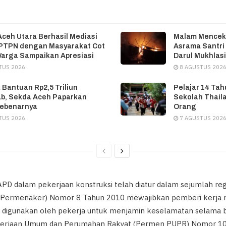
Aceh Utara Berhasil Mediasi
Malam Menceka
 PTPN dengan Masyarakat Cot
Asrama Santri
Warga Sampaikan Apresiasi
Darul Mukhlasi
TUS 2026
8 AGUSTUS 202
 Bantuan Rp2,5 Triliun
Pelajar 14 Ta
b, Sekda Aceh Paparkan
Sekolah Thail
Sebenarnya
Orang
TUS 2026
7 AGUSTUS 202
PD dalam pekerjaan konstruksi telah diatur dalam sejumlah reg
 (Permenaker) Nomor 8 Tahun 2010 mewajibkan pemberi kerja
digunakan oleh pekerja untuk menjamin keselamatan selama bek
kerjaan Umum dan Perumahan Rakyat (Permen PUPR) Nomor 10