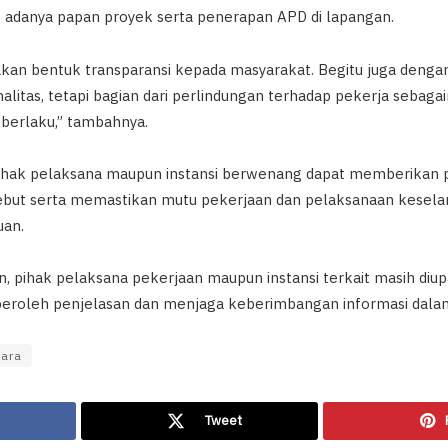
ak adanya papan proyek serta penerapan APD di lapangan.
kan bentuk transparansi kepada masyarakat. Begitu juga deng
litas, tetapi bagian dari perlindungan terhadap pekerja sebagai
berlaku,” tambahnya.
ihak pelaksana maupun instansi berwenang dapat memberikan 
sebut serta memastikan mutu pekerjaan dan pelaksanaan kesela
uan.
sun, pihak pelaksana pekerjaan maupun instansi terkait masih diu
eroleh penjelasan dan menjaga keberimbangan informasi dala
gara
Tweet