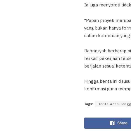
Ia juga menyoroti tid
“Papan proyek merupa
yang bukan hanya forma
dalam ketentuan yang 
Dahrinsyah berharap p
terkait pekerjaan ter
berjalan sesuai ketent
Hingga berita ini disu
konfirmasi guna memp
Tags:
Berita Aceh Teng
Share