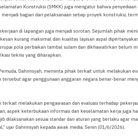
elamatan Konstruksi (SMKK) juga mengatur bahwa penyediaan
menjadi bagian dari pelaksanaan setiap proyek konstruksi, term
 pekerjaan di lapangan juga menjadi sorotan. Sejumlah pihak meni
rkesan kurang maksimal dan kualitas lapisan aspal dipertanyakan.
yerupai pola perbaikan tambal sulam dan dikhawatirkan belum
ikasi teknis yang diharapkan.
 Pemuda, Dahrinsyah, meminta pihak terkait untuk melakukan ev
 tersebut agar penggunaan anggaran negara benar-benar mengh
 terkait melakukan pengawasan dan evaluasi terhadap pekerjaan 
aan, aspek keterbukaan informasi dan keselamatan kerja juga ha
ib dilaksanakan sesuai standar dan aturan yang berlaku agar 
,” ujar Dahrinsyah kepada awak media, Senin (01/6/2026).