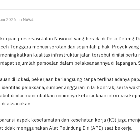
Juni 2026
in
News
rjaan preservasi Jalan Nasional yang berada di Desa Deleng 
eh Tenggara menuai sorotan dari sejumlah pihak. Proyek yang
ningkatkan kualitas infrastruktur jalan tersebut dinilai perlu
terdapat sejumlah persoalan dalam pelaksanaannya di lapangan, 
auan di lokasi, pekerjaan berlangsung tanpa terlihat adanya pa
identitas pelaksana, sumber anggaran, nilai kontrak, serta wak
rsebut dinilai menimbulkan minimnya keterbukaan informasi kepa
 dilaksanakan.
paransi, aspek keselamatan dan kesehatan kerja (K3) juga menj
hat tidak menggunakan Alat Pelindung Diri (APD) saat bekerja.