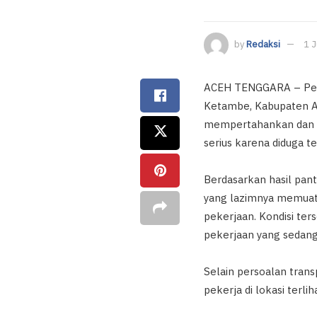
by
Redaksi
1 
ACEH TENGGARA – Peke
Ketambe, Kabupaten Ac
mempertahankan dan me
serius karena diduga 
Berdasarkan hasil pant
yang lazimnya memuat 
pekerjaan. Kondisi te
pekerjaan yang sedang
Selain persoalan trans
pekerja di lokasi terli