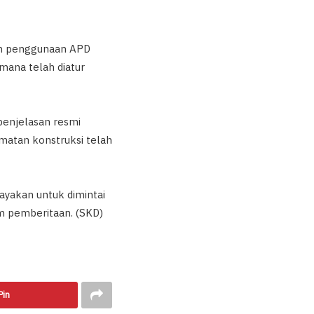
an penggunaan APD
mana telah diatur
penjelasan resmi
matan konstruksi telah
payakan untuk dimintai
m pemberitaan. (SKD)
Pin