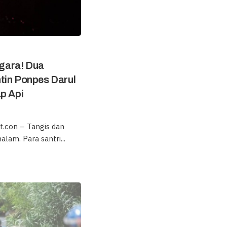
gara! Dua
tin Ponpes Darul
p Api
.con – Tangis dan
lam. Para santri...