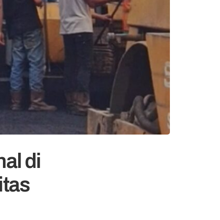
al di
itas