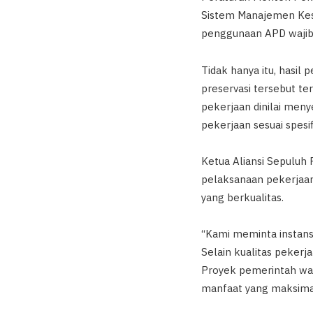
Sistem Manajemen Kes
penggunaan APD wajib 
Tidak hanya itu, hasil
preservasi tersebut te
pekerjaan dinilai men
pekerjaan sesuai spesif
Ketua Aliansi Sepuluh
pelaksanaan pekerjaan
yang berkualitas.
“Kami meminta instansi
Selain kualitas pekerj
Proyek pemerintah waj
manfaat yang maksimal