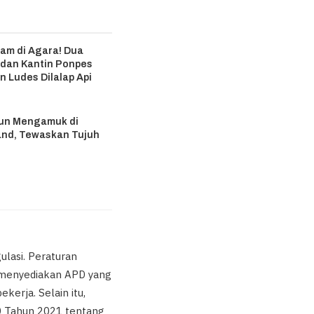
m di Agara! Dua
 dan Kantin Ponpes
n Ludes Dilalap Api
6
hun Mengamuk di
and, Tewaskan Tujuh
6
ulasi. Peraturan
 menyediakan APD yang
erja. Selain itu,
 Tahun 2021 tentang