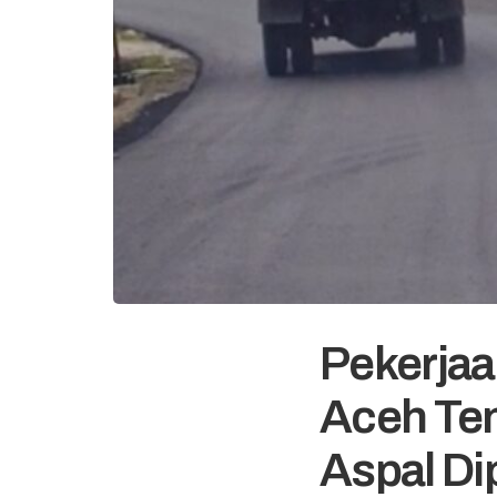
Pekerjaa
Aceh Ten
Aspal Di