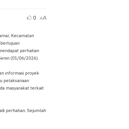
0
A
A
Damar, Kecamatan
 bertujuan
 mendapat perhatian
Senin (01/06/2026).
pan informasi proyek
tu pelaksanaan
da masyarakat terkait
adi perhatian. Sejumlah