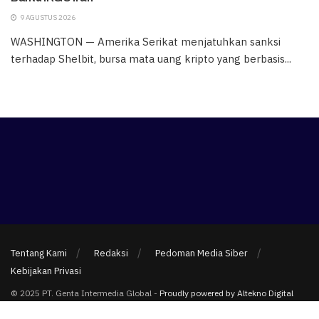
9 AGUSTUS 2026
WASHINGTON — Amerika Serikat menjatuhkan sanksi
terhadap Shelbit, bursa mata uang kripto yang berbasis...
Tentang Kami
Redaksi
Pedoman Media Siber
Kebijakan Privasi
© 2025 PT. Genta Intermedia Global -
Proudly powered by Altekno Digital
Multimedia
.