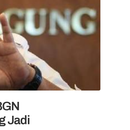
 BGN
g Jadi