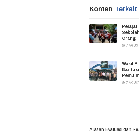
Konten
Terkait
Pelajar
Sekolah
Orang
7 AGUS
Wakil B
Bantuan
Pemuli
7 AGUS
Alasan Evaluasi dan R