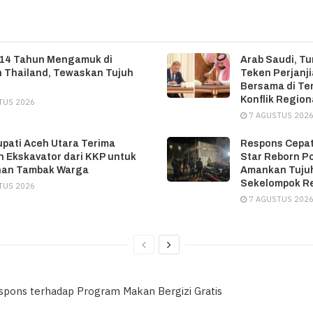
 14 Tahun Mengamuk di
Arab Saudi, Tu
 Thailand, Tewaskan Tujuh
Teken Perjanj
Bersama di T
Konflik Region
TUS 2026
7 AGUSTUS 202
upati Aceh Utara Terima
Respons Cepat
 Ekskavator dari KKP untuk
Star Reborn P
han Tambak Warga
Amankan Tujuh
Sekelompok R
TUS 2026
7 AGUSTUS 202
espons terhadap Program Makan Bergizi Gratis