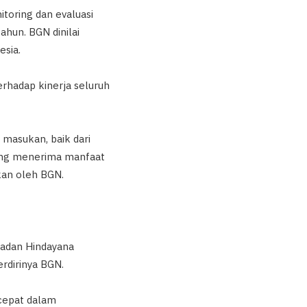
itoring dan evaluasi
ahun. BGN dinilai
esia.
rhadap kinerja seluruh
masukan, baik dari
yang menerima manfaat
kan oleh BGN.
adan Hindayana
rdirinya BGN.
 cepat dalam