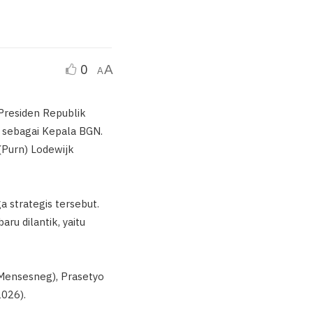
0
A
A
Presiden Republik
 sebagai Kepala BGN.
(Purn) Lodewijk
 strategis tersebut.
u dilantik, yaitu
Mensesneg), Prasetyo
2026).