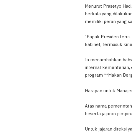
Menurut Prasetyo Hadi,
berkala yang dilakukan
memiliki peran yang sa
“Bapak Presiden terus
kabinet, termasuk kiner
Ia menambahkan bahwa 
internal kementerian,
program **Makan Bergi
Harapan untuk Manaj
Atas nama pemerintah
beserta jajaran pimpi
Untuk jajaran direksi 