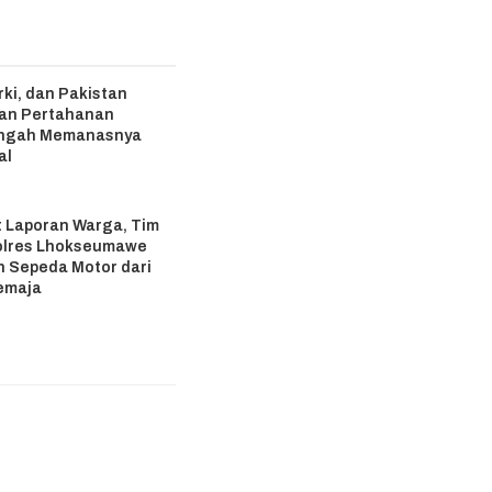
rki, dan Pakistan
ian Pertahanan
engah Memanasnya
al
6
 Laporan Warga, Tim
olres Lhokseumawe
 Sepeda Motor dari
emaja
6