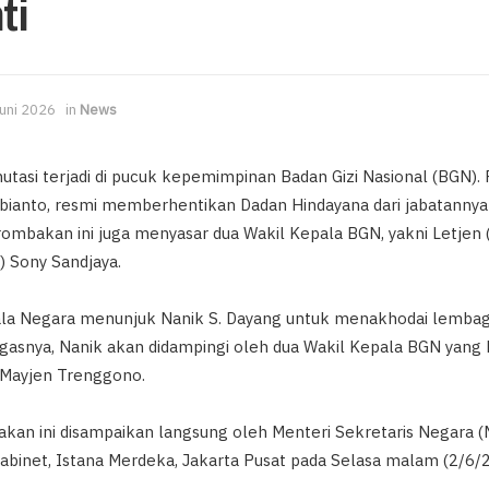
ti
Juni 2026
in
News
asi terjadi di pucuk kepemimpinan Badan Gizi Nasional (BGN). 
bianto, resmi memberhentikan Dadan Hindayana dari jabatannya
rombakan ini juga menyasar dua Wakil Kepala BGN, yakni Letjen 
) Sony Sandjaya.
ala Negara menunjuk Nanik S. Dayang untuk menakhodai lembaga
snya, Nanik akan didampingi oleh dua Wakil Kepala BGN yang bar
 Mayjen Trenggono.
n ini disampaikan langsung oleh Menteri Sekretaris Negara (
Kabinet, Istana Merdeka, Jakarta Pusat pada Selasa malam (2/6/