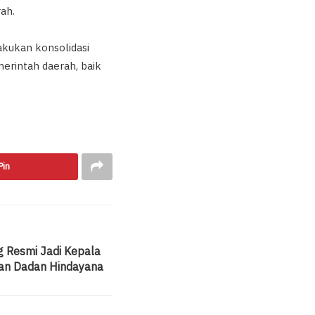
ah.
akukan konsolidasi
erintah daerah, baik
Pin
g Resmi Jadi Kepala
kan Dadan Hindayana