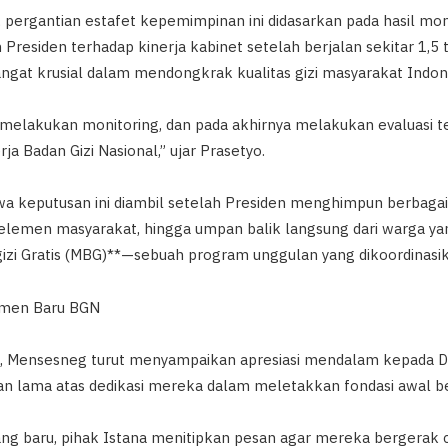
 pergantian estafet kepemimpinan ini didasarkan pada hasil mon
 Presiden terhadap kinerja kabinet setelah berjalan sekitar 1,5 t
ngat krusial dalam mendongkrak kualitas gizi masyarakat Indon
 melakukan monitoring, dan pada akhirnya melakukan evaluasi te
ja Badan Gizi Nasional,” ujar Prasetyo.
keputusan ini diambil setelah Presiden menghimpun berbagai 
 elemen masyarakat, hingga umpan balik langsung dari warga 
zi Gratis (MBG)**—sebuah program unggulan yang dikoordinasi
emen Baru BGN
, Mensesneg turut menyampaikan apresiasi mendalam kepada D
nan lama atas dedikasi mereka dalam meletakkan fondasi awal be
yang baru, pihak Istana menitipkan pesan agar mereka bergerak