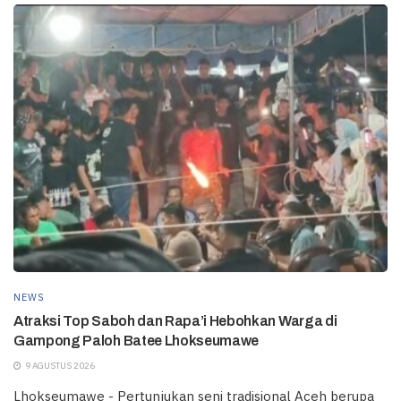
NEWS
Atraksi Top Saboh dan Rapa’i Hebohkan Warga di
Gampong Paloh Batee Lhokseumawe
9 AGUSTUS 2026
Lhokseumawe - Pertunjukan seni tradisional Aceh berupa