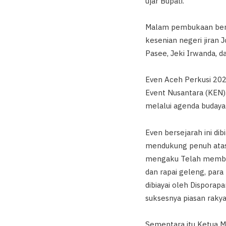
ujar Bupati.
Malam pembukaan berl
kesenian negeri jiran 
Pasee, Jeki Irwanda, 
Even Aceh Perkusi 202
Event Nusantara (KEN)
melalui agenda budaya
Even bersejarah ini di
mendukung penuh atas 
mengaku Telah memban
dan rapai geleng, pa
dibiayai oleh Dispora
suksesnya piasan rakya
Sementara itu Ketua M