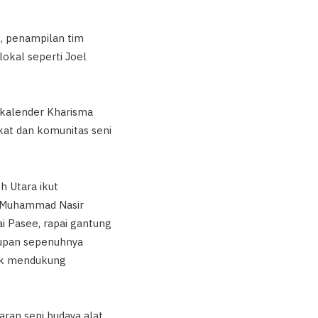
, penampilan tim
lokal seperti Joel
 kalender Kharisma
kat dan komunitas seni
h Utara ikut
r Muhammad Nasir
 Pasee, rapai gantung
tupan sepenuhnya
tuk mendukung
ran seni budaya alat