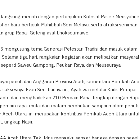
angsung meriah dengan pertunjukan Kolosal Pasee Meusyuhue
Johor baru bertajuk Muhibbah Seni Melayu, serta atraksi seniman 
dan grup Rapa’i Geleng asal Lhokseumawe.
5 mengusung tema Generasi Pelestari Tradisi dan masuk dalam
. Selama tiga hari, rangkaian kegiatan akan melibatkan masyara
 seperti Saweu Gampong, Peukan Raya, dan Meuseuraya.
biayai penuh dari Anggaran Provinsi Aceh, sementara Pemkab Ace
suksesnya Evan Seni budaya ini, Ayah wa melalui Kadis Porapa
tu dan menghadirkan 210 Pemain Rapai lengkap dengan Rapai
ra pemain rapai mulai dari malam pembukan sampai malam penu
par Aceh Utara, ini merupakan kontribusi Pemkab Aceh Utara un
t, ungkap Nasir.
AA Aceh Utara Tgk. Idris mengaku sangat bangga dengan pagela