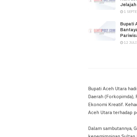
Jelajah
1 SEPT
Bupati 
Bantaya
Pariwis
12 JULI
Bupati Aceh Utara hadi
Daerah (Forkopimda), 
Ekonomi Kreatif. Keha
Aceh Utara terhadap pe
Dalam sambutannya, G
kepemimpinan Sultan M