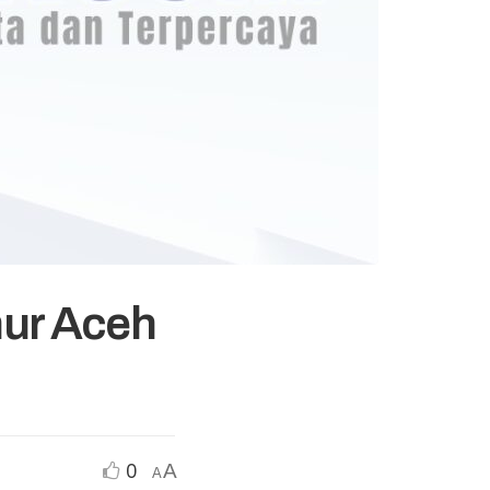
ur Aceh
0
A
A