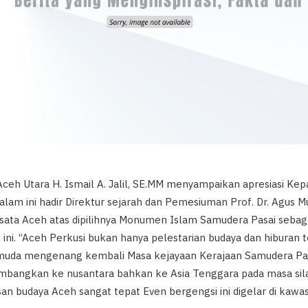
Aceh Utara H. Ismail A. Jalil, SE.MM menyampaikan apresiasi Ke
am ini hadir Direktur sejarah dan Pemesiuman Prof. Dr. Agus M
sata Aceh atas dipilihnya Monumen Islam Samudera Pasai sebaga
ni. “Aceh Perkusi bukan hanya pelestarian budaya dan hiburan t
 muda mengenang kembali Masa kejayaan Kerajaan Samudera Pas
dikembangkan ke nusantara bahkan ke Asia Tenggara pada masa s
an budaya Aceh sangat tepat Even bergengsi ini digelar di kawas