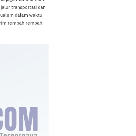
alur transportasi dan
 Mualem dalam waktu
girim rempah rempah