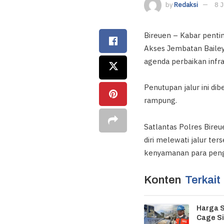
by
Redaksi
8 J
Bireuen – Kabar penti
Akses Jembatan Bailey 
agenda perbaikan infra
Penutupan jalur ini di
rampung.
Satlantas Polres Bir
diri melewati jalur te
kenyamanan para peng
Konten
Terkait
Harga 
Cage S