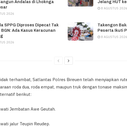
Bangun Andalas di Lhoknga
Jelang HUT ke
esar
8 AGUSTUS 202
TUS 2026
la SPPG Diproses Dipecat Tak
Takengon Baka
 BGN: Ada Kasus Keracunan
Peserta Ikuti 
ng
8 AGUSTUS 202
TUS 2026
idak terhambat, Satlantas Polres Bireuen telah menyiapkan rut
araan roda dua, roda empat, maupun truk dengan tonase maksim
ternatif berikut:
lewati Jembatan Awe Geutah.
ewati jalur Teupin Reudep.