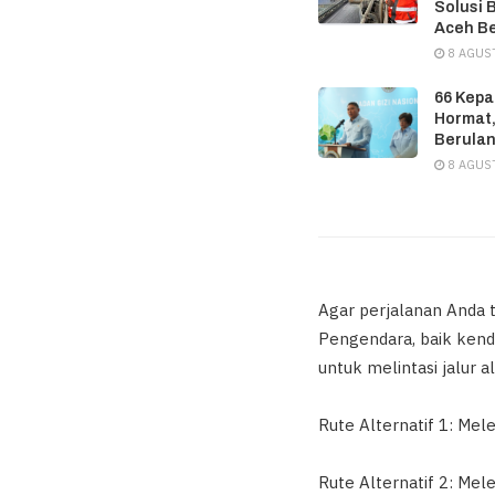
Solusi 
Aceh B
8 AGUS
66 Kepa
Hormat,
Berula
8 AGUS
Agar perjalanan Anda t
Pengendara, baik kend
untuk melintasi jalur al
Rute Alternatif 1: Me
Rute Alternatif 2: Mel