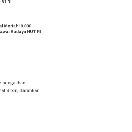
-81 RI
6
l Meriah! 9.000
Pawai Budaya HUT RI
6
e pengalihan.
al 8 ton, diarahkan