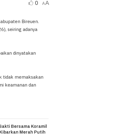
0
A
A
Kabupaten Bireuen.
6), seiring adanya
baikan dinyatakan
uk tidak memaksakan
demi keamanan dan
Sakti Bersama Koramil
 Kibarkan Merah Putih