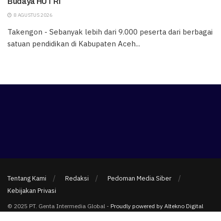
Budaya HUT RI
8 AGUSTUS 2026
Takengon - Sebanyak lebih dari 9.000 peserta dari berbagai
satuan pendidikan di Kabupaten Aceh...
Tentang Kami
Redaksi
Pedoman Media Siber
Kebijakan Privasi
© 2025 PT. Genta Intermedia Global -
Proudly powered by Altekno Digital
Multimedia
.