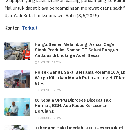
“Siapapun yang sakit, silahkan datang pendamping ke Baitul
Mal untuk dapat biaya pendampingan merawat orang sakit,”
Ujar Wali Kota Lhokseumawe, Rabu (8/5/2025).
Konten
Terkait
Harga Semen Melambung, Azhari Cage
Sidak Produksi Semen PT Solusi Bangun
Andalas di Lhoknga Aceh Besar
8 AGUSTUS 2026
Polsek Banda Sakti Bersama Koramil 16 Ajak
Warga Kibarkan Merah Putih Jelang HUT ke-
81 RI
8 AGUSTUS 2026
66 Kepala SPPG Diproses Dipecat Tak
Hormat, BGN: Ada Kasus Keracunan
Berulang
8 AGUSTUS 2026
Takengon Bakal Meriah! 9.000 Peserta Ikuti