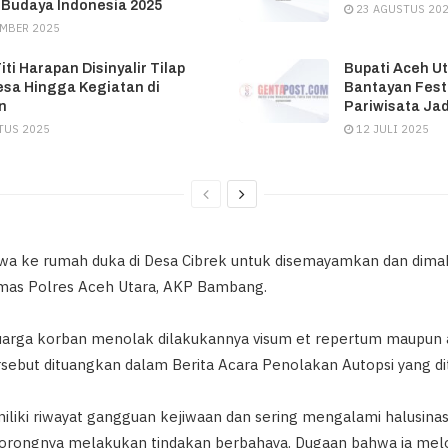
 Budaya Indonesia 2025
23 AGUSTUS 20
EMBER 2025
ti Harapan Disinyalir Tilap
Bupati Aceh U
sa Hingga Kegiatan di
Bantayan Festi
an
Pariwisata Jad
TUS 2025
12 JULI 2025
awa ke rumah duka di Desa Cibrek untuk disemayamkan dan dim
Humas Polres Aceh Utara, AKP Bambang.
arga korban menolak dilakukannya visum et repertum maupun a
rsebut dituangkan dalam Berita Acara Penolakan Autopsi yang di
miliki riwayat gangguan kejiwaan dan sering mengalami halusinas
dorongnya melakukan tindakan berbahaya. Dugaan bahwa ia mel