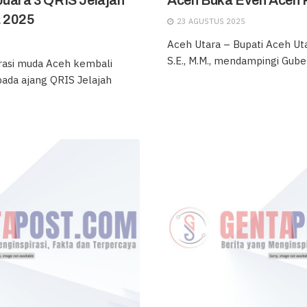
Juara 3 QRIS Jelajah
Aceh Buka Even Aceh 
a 2025
23 AGUSTUS 2025
Aceh Utara – Bupati Aceh Utara
S.E., M.M., mendampingi Guber
asi muda Aceh kembali
ada ajang QRIS Jelajah