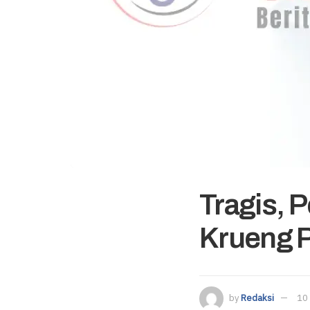
Tragis, 
Krueng P
by
Redaksi
10