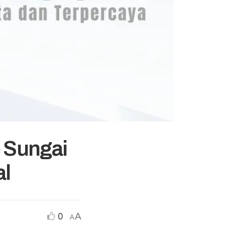
 Sungai
al
0
A
A