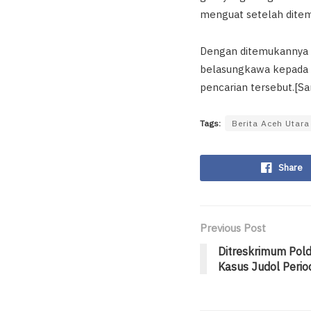
menguat setelah ditem
Dengan ditemukannya j
belasungkawa kepada k
pencarian tersebut.[S
Tags:
Berita Aceh Utara
Share
Previous Post
Ditreskrimum Pol
Kasus Judol Peri