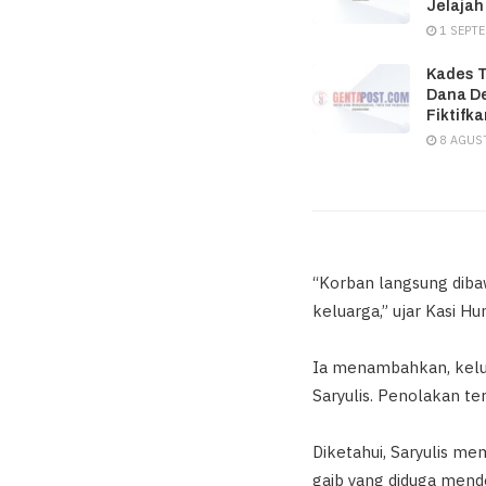
Jelajah
1 SEPT
Kades Ti
Dana De
Fiktifk
8 AGUS
“Korban langsung dib
keluarga,” ujar Kasi 
Ia menambahkan, kelu
Saryulis. Penolakan te
Diketahui, Saryulis me
gaib yang diduga men