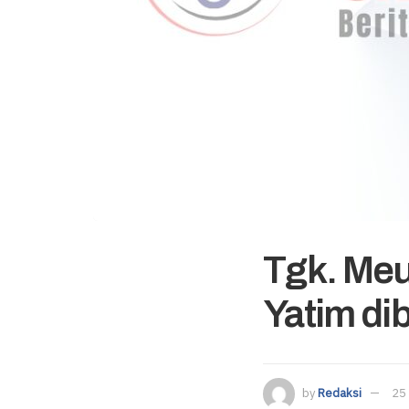
Tgk. Meu
Yatim d
by
Redaksi
25