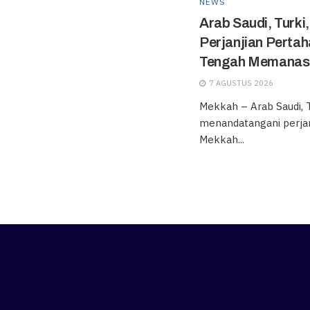
NEWS
Arab Saudi, Turki
Perjanjian Perta
Tengah Memanasn
7 AGUSTUS 2026
Mekkah – Arab Saudi, T
menandatangani perjan
Mekkah...