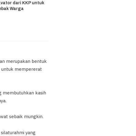
vator dari KKP untuk
mbak Warga
6
an merupakan bentuk
a untuk mempererat
ang membutuhkan kasih
nya.
awat sebaik mungkin.
 silaturahmi yang