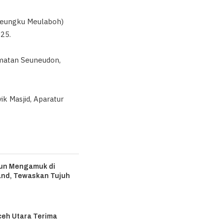
Teungku Meulaboh)
25.
amatan Seuneudon,
k Masjid, Aparatur
hun Mengamuk di
and, Tewaskan Tujuh
6
ceh Utara Terima