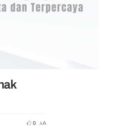
nak
0
A
A