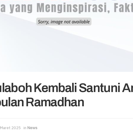
laboh Kembali Santuni A
ibulan Ramadhan
 Maret 2025
in
News