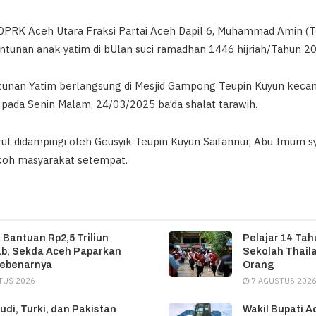
DPRK Aceh Utara Fraksi Partai Aceh Dapil 6, Muhammad Amin (
tunan anak yatim di bUlan suci ramadhan 1446 hijriah/Tahun 20
antunan Yatim berlangsung di Mesjid Gampong Teupin Kuyun kec
pada Senin Malam, 24/03/2025 ba’da shalat tarawih.
t didampingi oleh Geusyik Teupin Kuyun Saifannur, Abu Imum syi
koh masyarakat setempat.
 Bantuan Rp2,5 Triliun
Pelajar 14 Ta
b, Sekda Aceh Paparkan
Sekolah Thail
Sebenarnya
Orang
TUS 2026
7 AGUSTUS 202
udi, Turki, dan Pakistan
Wakil Bupati A