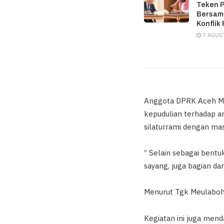
Teken P
Bersam
Konflik
7 AGUS
Anggota DPRK Aceh M
kepudulian terhadap 
silaturrami dengan mas
” Selain sebagai bent
sayang, juga bagian dar
Menurut Tgk Meulaboh,
Kegiatan ini juga mend