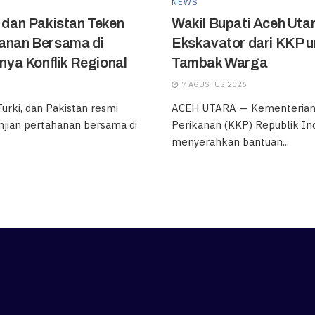
NEWS
, dan Pakistan Teken
Wakil Bupati Aceh Uta
hanan Bersama di
Ekskavator dari KKP u
ya Konflik Regional
Tambak Warga
7 AGUSTUS 2026
urki, dan Pakistan resmi
ACEH UTARA — Kementerian 
jian pertahanan bersama di
Perikanan (KKP) Republik In
menyerahkan bantuan...