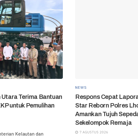
NEWS
h Utara Terima Bantuan
Respons Cepat Lapora
KKP untuk Pemulihan
Star Reborn Polres L
Amankan Tujuh Sepeda
Sekelompok Remaja
7 AGUSTUS 2026
erian Kelautan dan