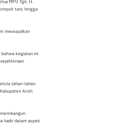
etua MPU Tgk. H.
elompok tani, hingga
lam mewujudkan
bahwa kegiatan ini
esejahteraan
elola lahan-lahan
i Kabupaten Aceh
am membangun
ya hadir dalam aspek