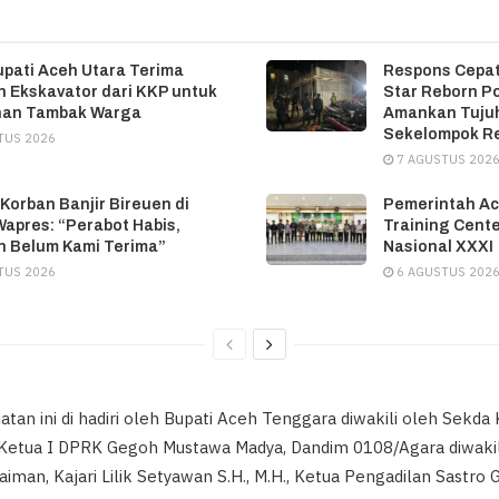
upati Aceh Utara Terima
Respons Cepat
 Ekskavator dari KKP untuk
Star Reborn P
han Tambak Warga
Amankan Tujuh
Sekelompok R
TUS 2026
7 AGUSTUS 202
 Korban Banjir Bireuen di
Pemerintah Ac
apres: “Perabot Habis,
Training Cente
 Belum Kami Terima”
Nasional XXXI
TUS 2026
6 AGUSTUS 202
atan ini di hadiri oleh Bupati Aceh Tenggara diwakili oleh Sekd
kil Ketua I DPRK Gegoh Mustawa Madya, Dandim 0108/Agara diwaki
aiman, Kajari Lilik Setyawan S.H., M.H., Ketua Pengadilan Sastro 