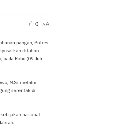
0
A
A
ahanan pangan, Polres
pusatkan di lahan
 pada Rabu (09 Juli
owo, M.Si. melalui
ung serentak di
ebijakan nasional
aerah.