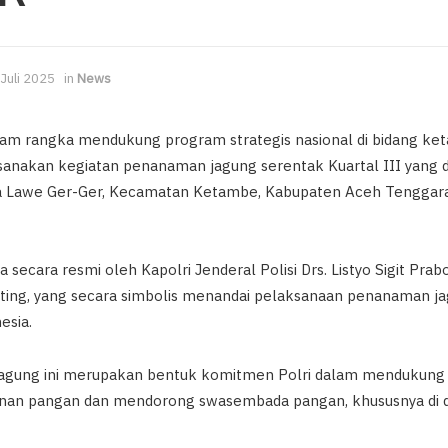
Juli 2025
in
News
m rangka mendukung program strategis nasional di bidang ket
nakan kegiatan penanaman jagung serentak Kuartal III yang di
a Lawe Ger-Ger, Kecamatan Ketambe, Kabupaten Aceh Tenggara,
ka secara resmi oleh Kapolri Jenderal Polisi Drs. Listyo Sigit Prab
ng, yang secara simbolis menandai pelaksanaan penanaman jag
esia.
gung ini merupakan bentuk komitmen Polri dalam mendukung k
nan pangan dan mendorong swasembada pangan, khususnya di d