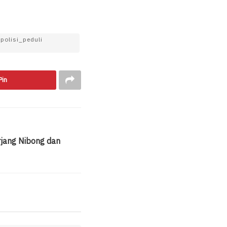
olisi_peduli
Pin
rjang Nibong dan