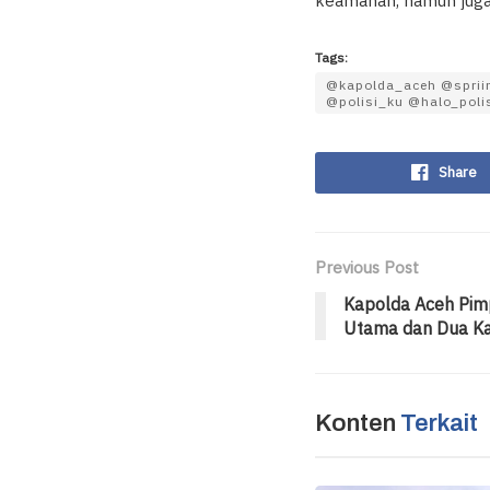
keamanan, namun juga
Tags:
@kapolda_aceh @spriim
@polisi_ku @halo_poli
Share
Previous Post
Kapolda Aceh Pimp
Utama dan Dua Ka
Konten
Terkait