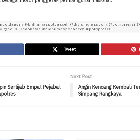
 sebagai motor penggerak pembangunan nasional.
poldaaceh @bidhumaspoldaaceh @divisihumaspolri @polripresisi @p
si @polisi_indonesia #bidhumaspodaaceh #polripresisi
Tweet
Next Post
in Sertijab Empat Pejabat
Angin Kencang Kembali Te
polres
Simpang Rangkaya