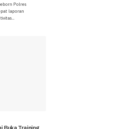
eborn Polres
pat laporan
vitas...
i Buka Training