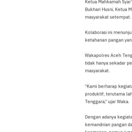
Ketua Mahkamah Syar’i
Bukhari Husni, Ketua MA
masyarakat setempat.
Kolaborasi ini menun
ketahanan pangan yang
Wakapolres Aceh Tengg
tidak hanya sekadar p
masyarakat.
“Kami berharap kegiat
produktif, terutama l
Tenggara,” ujar Waka.
Dengan adanya kegiata
kemandirian pangan dae