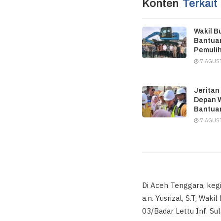
Konten
Terkait
Wakil B
Bantuan
Pemuli
7 AGUS
Jeritan
Depan W
Bantuan
7 AGUS
Di Aceh Tenggara, kegi
a.n. Yusrizal, S.T, Wa
03/Badar Lettu Inf. Sul