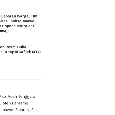
 Laporan Warga, Tim
olres Lhokseumawe
 Sepeda Motor dari
emaja
6
eh Resmi Buka
r Tahap III Kafilah MTQ
6
a Kab. Aceh Tenggara
li oleh Danramil
Gunawan Sibarani, S.H.,