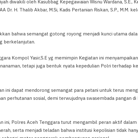
yah diwakili oleh Kasubbag Kepegawaian Wisnu Wardana, S.E., K
A Dr. H. Thalib Akbar, M.Si, Kadis Pertanian Riskan, S.P., M.M. k
jukkan bahwa semangat gotong royong menjadi kunci utama da
 berkelanjutan.
ara Kompol Yasir,S.E yg memimpin Kegiatan ini menyampaikan 
enanaman, tetapi juga bentuk nyata kepedulian Polri terhadap k
an ini dapat mendorong semangat para petani untuk terus meng
ahan perhutanan sosial, demi terwujudnya swasembada pangan d
n ini, Polres Aceh Tenggara turut mengambil peran aktif dal
rah, serta menjadi teladan bahwa institusi kepolisian tidak han