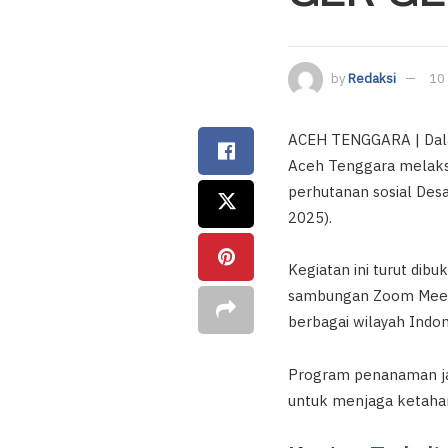
by
Redaksi
10 
ACEH TENGGARA | Dala
Aceh Tenggara melaksa
perhutanan sosial Des
2025).
Kegiatan ini turut dibu
sambungan Zoom Meeti
berbagai wilayah Indon
Program penanaman ja
untuk menjaga ketaha