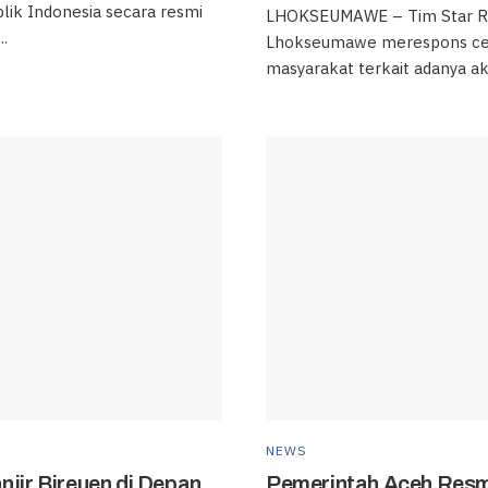
lik Indonesia secara resmi
LHOKSEUMAWE – Tim Star R
.
Lhokseumawe merespons ce
masyarakat terkait adanya akti
NEWS
njir Bireuen di Depan
Pemerintah Aceh Resm