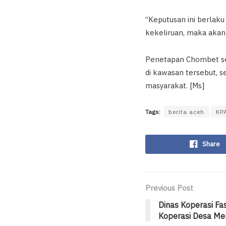
“Keputusan ini berlaku
kekeliruan, maka akan 
Penetapan Chombet se
di kawasan tersebut, 
masyarakat. [Ms]
Tags:
berita aceh
KP
Share
Previous Post
Dinas Koperasi Fa
Koperasi Desa Mer