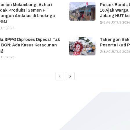
Semen Melambung, Azhari
Polsek Banda 
idak Produksi Semen PT
16 Ajak Warga
Bangun Andalas di Lhoknga
Jelang HUT ke
esar
8 AGUSTUS 202
TUS 2026
la SPPG Diproses Dipecat Tak
Takengon Baka
 BGN: Ada Kasus Keracunan
Peserta Ikuti 
ng
8 AGUSTUS 202
TUS 2026