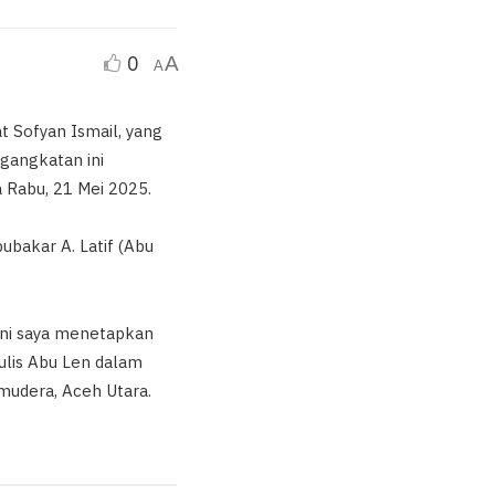
0
A
A
 Sofyan Ismail, yang
gangkatan ini
Rabu, 21 Mei 2025.
ubakar A. Latif (Abu
ini saya menetapkan
ulis Abu Len dalam
mudera, Aceh Utara.