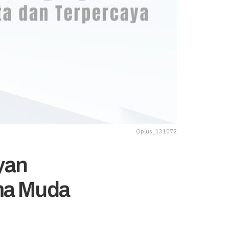
Oplus_131072
yan
ma Muda