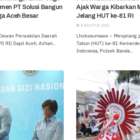
emen PT Solusi Bangun
Ajak Warga Kibarkan 
ga Aceh Besar
Jelang HUT ke-81 RI
8 AGUSTUS 2026
 Dewan Perwakilan Daerah
Lhokseumawe – Menjelang pe
 RI) Dapil Aceh, Azhari...
Tahun (HUT) ke-81 Kemerde
Indonesia, Polsek Banda...