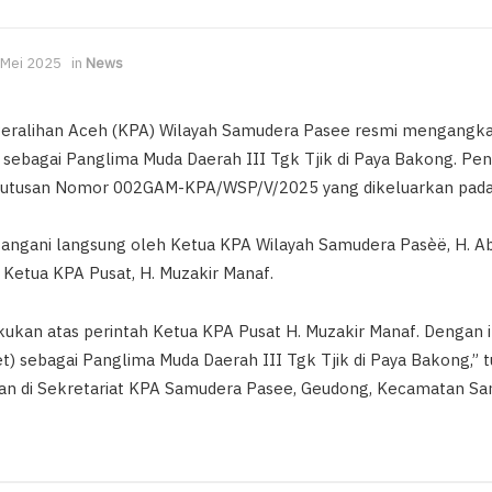
 Mei 2025
in
News
eralihan Aceh (KPA) Wilayah Samudera Pasee resmi mengangkat
 sebagai Panglima Muda Daerah III Tgk Tjik di Paya Bakong. Pen
putusan Nomor 002GAM-KPA/WSP/V/2025 yang dikeluarkan pada 
tangani langsung oleh Ketua KPA Wilayah Samudera Pasèë, H. Ab
h Ketua KPA Pusat, H. Muzakir Manaf.
akukan atas perintah Ketua KPA Pusat H. Muzakir Manaf. Dengan 
) sebagai Panglima Muda Daerah III Tgk Tjik di Paya Bakong,” t
an di Sekretariat KPA Samudera Pasee, Geudong, Kecamatan Sa