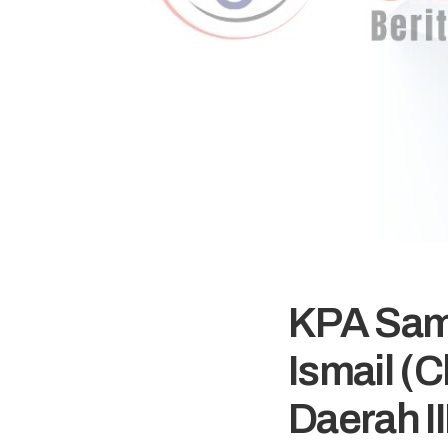
KPA Sam
Ismail (
Daerah II