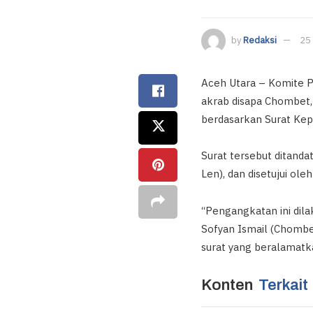
by
Redaksi
25
Aceh Utara – Komite P
akrab disapa Chombet,
berdasarkan Surat Ke
Surat tersebut ditanda
Len), dan disetujui ole
“Pengangkatan ini dil
Sofyan Ismail (Chombet
surat yang beralamatk
Konten
Terkait