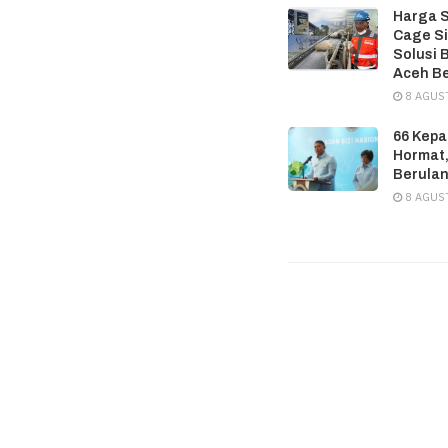
Harga 
Cage S
Solusi 
Aceh B
8 AGUS
66 Kepa
Hormat,
Berula
8 AGUS