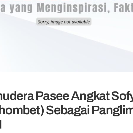
udera Pasee Angkat Sof
Chombet) Sebagai Pangli
I