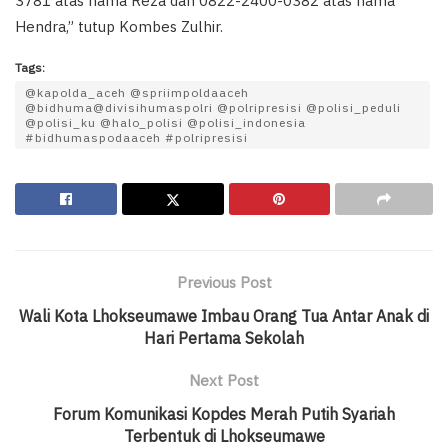
3781 atas nama Reza dan 0822-2400-0382 atas nama
Hendra,” tutup Kombes Zulhir.
Tags:
@kapolda_aceh @spriimpoldaaceh
@bidhuma@divisihumaspolri @polripresisi @polisi_peduli
@polisi_ku @halo_polisi @polisi_indonesia
#bidhumaspodaaceh #polripresisi
Previous Post
Wali Kota Lhokseumawe Imbau Orang Tua Antar Anak di
Hari Pertama Sekolah
Next Post
Forum Komunikasi Kopdes Merah Putih Syariah
Terbentuk di Lhokseumawe