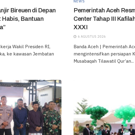
NEWS
njir Bireuen di Depan
Pemerintah Aceh Resm
 Habis, Bantuan
Center Tahap III Kafil
a”
XXXI
6 AGUSTUS 2026
erja Wakil Presiden RI,
Banda Aceh | Pemerintah Ac
ka, ke kawasan Jembatan
mengintensifkan persiapan 
Musabaqah Tilawatil Qur’an...