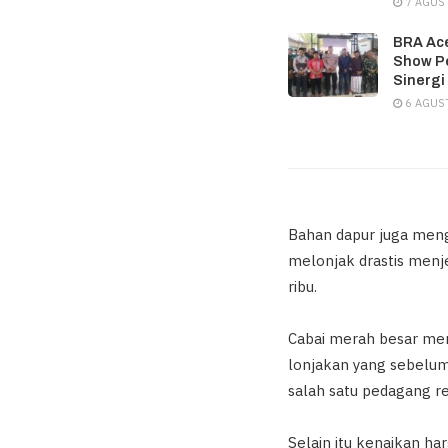
7 AGUS
BRA Ace
Show P
Sinergi
6 AGUS
Bahan dapur juga meng
melonjak drastis menj
ribu.
Cabai merah besar men
lonjakan yang sebelumn
salah satu pedagang r
Selain itu kenaikan h