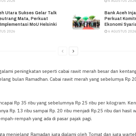
TUS 2026
6 AGUSTUS 202
h Utara Sukses Gelar Talk
Bank Aceh Inja
eutrang Mata, Perkuat
Perkuat Komit
 Implementasi MoU Helsinki
Ekonomi Syari
TUS 2026
6 AGUSTUS 202
alami peningkatan seperti cabai rawit merah besar dan kentan
elang bulan Ramadhan. Cabai rawit merah yang sebelumya Rp 20
capai Rp 35 ribu yang sebelumnya Rp 25 ribu per kilogram. Ke
ya Rp. 13 ribu sampai Rp. 20 ribu menjadi Rp.25 ribu dari hasi
empah-rempah yang ada di pasar pajak pagi.
arga menjelang Ramadan juga dialami oleh Tomat dan juga warte