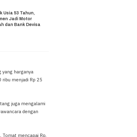
6
k Usia 53 Tahun,
men Jadi Motor
ah dan Bank Devisa
6
g yang harganya
 ribu menjadi Rp 25
ntang juga mengalami
l wawancara dengan
l. Tomat mencapai Rp.