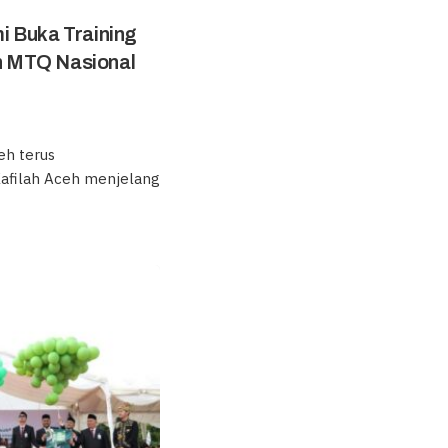
i Buka Training
ah MTQ Nasional
eh terus
Kafilah Aceh menjelang