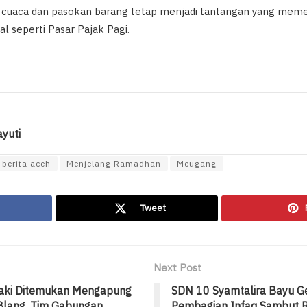
r cuaca dan pasokan barang tetap menjadi tantangan yang memen
nal seperti Pasar Pajak Pagi.
yuti
berita aceh
Menjelang Ramadhan
Meugang
Tweet
Next Post
laki Ditemukan Mengapung
SDN 10 Syamtalira Bayu G
 Blang, Tim Gabungan
Pembagian Infaq Sambut