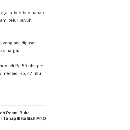
arga kebutuhan bahan
am, telur puyuh,
 yang ada dipasar
an harga.
menjadi Rp 50 ribu per
 menjadi Rp. 47 ribu
eh Resmi Buka
r Tahap III Kafilah MTQ