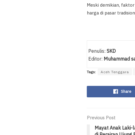
Meski demikian, fakto
harga di pasar tradisio
Penulis:
SKD
Editor:
Muhammad sa
Tags:
Aceh Tenggara
Share
Previous Post
Mayat Anak Laki-
di Perairan Ujung