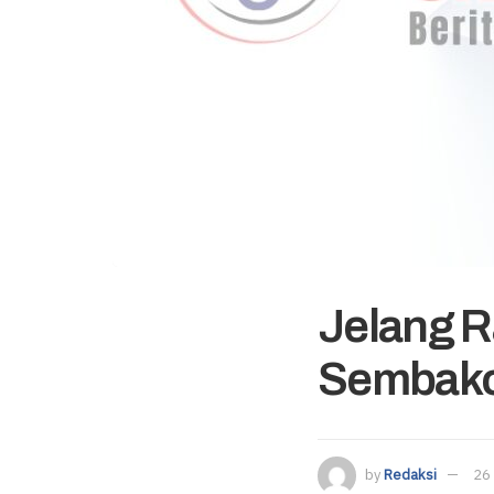
Jelang 
Sembako
by
Redaksi
26