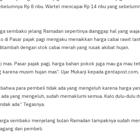
sebelumnya Rp 8 ribu. Wartel mencapai Rp 14 ribu yang sebelumn
a sembako jelang Ramadan sepertinya dianggap hal yang wajar. 
 di Pasar pajak pagi mengaku menaikkan harga cabai rawit lan
a ditambah dengan stok cabai merah yang rusak akibat hujan.
 mas. Pasar pajak pagi, harga bahan pokok juga mau ga mau tet
g karena musim hujan mas”. Ujar Mukarji kepada gentapost.com,
bahwa para pembeli tidak ada yang mengeluh karena harga yan
 ada yang mengeluh, sudah memaklumi semua. Kalo dulu-dulu itu 
ndak ada.” Tegasnya.
rga sembako menjelang bulan Ramadan tampaknya sudah menja
dagang dan pembeli.