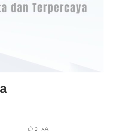
ga
0
A
A