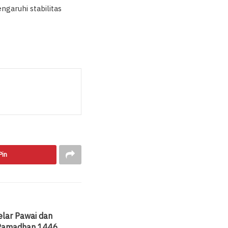
garuhi stabilitas
Pin
elar Pawai dan
 Ramadhan 1446