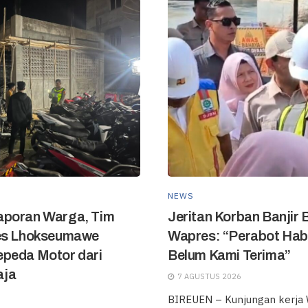
NEWS
aporan Warga, Tim
Jeritan Korban Banjir 
res Lhokseumawe
Wapres: “Perabot Hab
peda Motor dari
Belum Kami Terima”
aja
7 AGUSTUS 2026
BIREUEN – Kunjungan kerja W