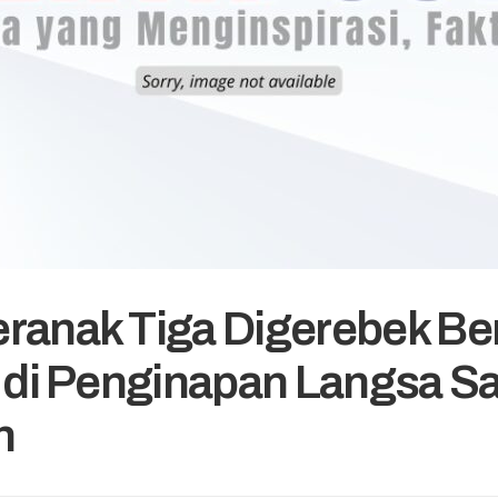
ranak Tiga Digerebek B
a di Penginapan Langsa S
n