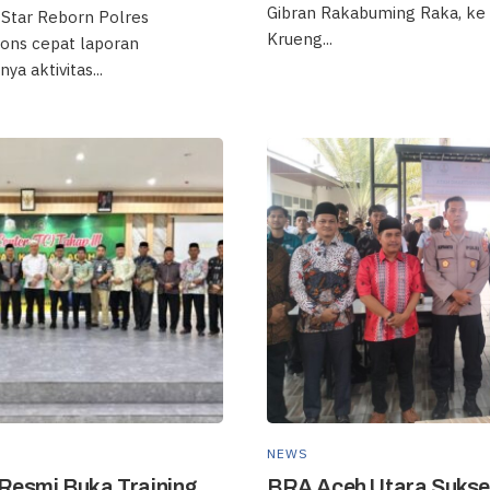
Gibran Rakabuming Raka, k
tar Reborn Polres
Krueng...
ns cepat laporan
ya aktivitas...
NEWS
Resmi Buka Training
BRA Aceh Utara Sukse