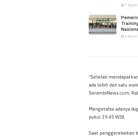
7 AGUS
Pemeri
Trainin
Nasiona
6 AGUS
“Setelah mendapatkan 
ada lebih dari satu wan
SerambiNews.com, Rab
Mengetahui adanya dug
pukul 19.45 WIB.
Saat penggerebekan ber