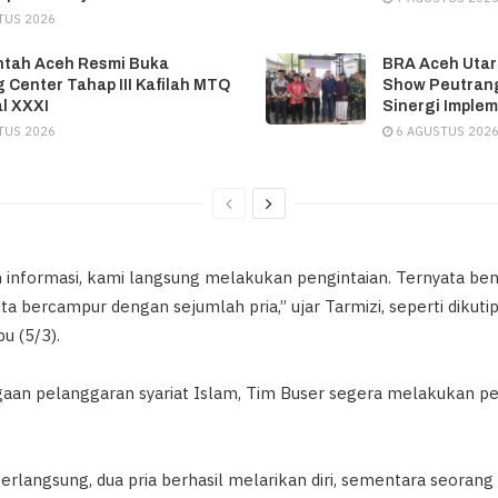
TUS 2026
ntah Aceh Resmi Buka
BRA Aceh Utar
g Center Tahap III Kafilah MTQ
Show Peutrang
l XXXI
Sinergi Implem
TUS 2026
6 AGUSTUS 202
informasi, kami langsung melakukan pengintaian. Ternyata bena
ita bercampur dengan sejumlah pria,” ujar Tarmizi, seperti dikutip
u (5/3).
aan pelanggaran syariat Islam, Tim Buser segera melakukan p
langsung, dua pria berhasil melarikan diri, sementara seorang p