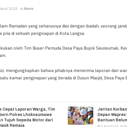
Maret 2025
in
News
am Ramadan yang seharusnya diisi dengan ibadah, seorang janda
 pria di sebuah penginapan di Kota Langsa.
lakukan oleh Tim Buser Pemuda Desa Paya Bujok Seuleumak, Ke
am.
izi, mengungkapkan bahwa pihaknya menerima laporan dari war
 satu kamar penginapan yang berada di Dusun Masjid, Desa Paya
 Cepat Laporan Warga, Tim
Jeritan Korban
eborn Polres Lhokseumawe
Depan Wapres:
 Tujuh Sepeda Motor dari
Bantuan Belum
mpok Remaja
7 AGUSTUS 202