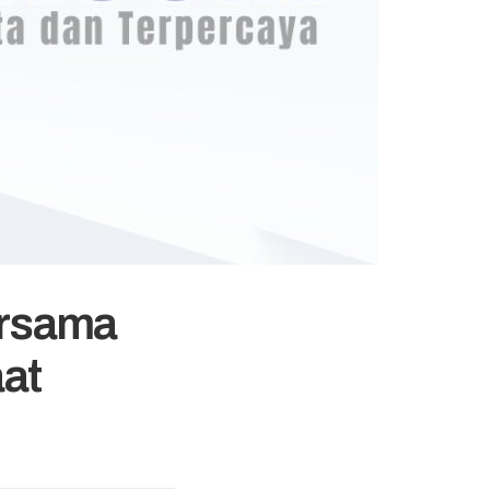
ersama
aat