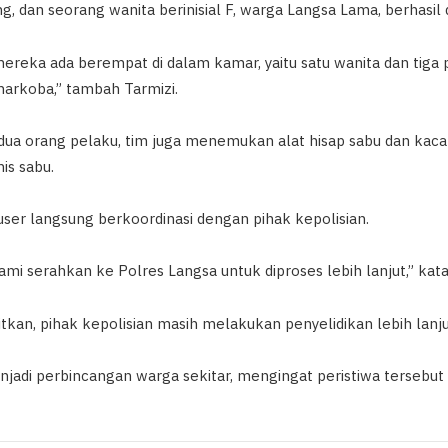
, dan seorang wanita berinisial F, warga Langsa Lama, berhasil
reka ada berempat di dalam kamar, yaitu satu wanita dan tiga p
arkoba,” tambah Tarmizi.
a orang pelaku, tim juga menemukan alat hisap sabu dan kaca p
is sabu.
user langsung berkoordinasi dengan pihak kepolisian.
mi serahkan ke Polres Langsa untuk diproses lebih lanjut,” kata
bitkan, pihak kepolisian masih melakukan penyelidikan lebih lanjut
adi perbincangan warga sekitar, mengingat peristiwa tersebut t