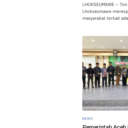
LHOKSEUMAWE – Tim S
Lhokseumawe merespo
masyarakat terkait adan
NEWS
Pemerintah Aceh 