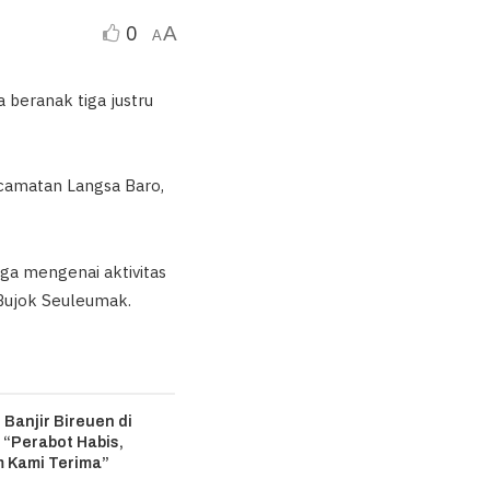
0
A
A
 beranak tiga justru
camatan Langsa Baro,
ga mengenai aktivitas
 Bujok Seuleumak.
 Banjir Bireuen di
 “Perabot Habis,
 Kami Terima”
6