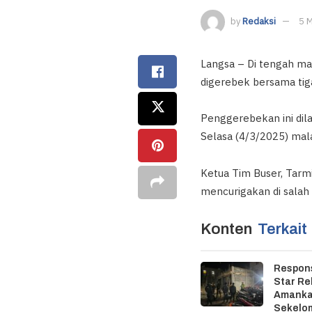
by
Redaksi
5 
Langsa – Di tengah mal
digerebek bersama tiga
Penggerebekan ini di
Selasa (4/3/2025) mal
Ketua Tim Buser, Tarm
mencurigakan di salah
Konten
Terkait
Respons
Star R
Amankan
Sekelo