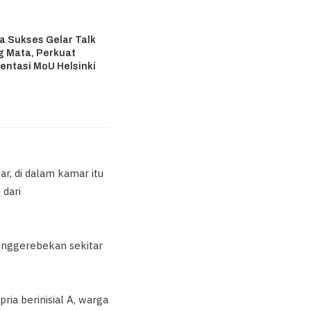
a Sukses Gelar Talk
 Mata, Perkuat
entasi MoU Helsinki
6
r, di dalam kamar itu
 dari
enggerebekan sekitar
ria berinisial A, warga