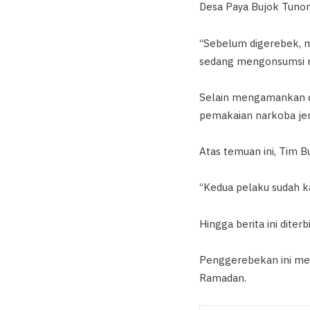
Desa Paya Bujok Tunong
“Sebelum digerebek, me
sedang mengonsumsi n
Selain mengamankan du
pemakaian narkoba jen
Atas temuan ini, Tim B
“Kedua pelaku sudah ka
Hingga berita ini diter
Penggerebekan ini menj
Ramadan.