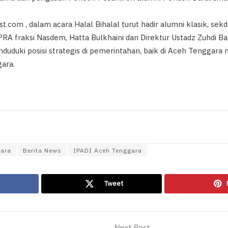
t.com , dalam acara Halal Bihalal turut hadir alumni klasik, se
PRA fraksi Nasdem, Hatta Bulkhaini dan Direktur Ustadz Zuhdi Bad
duduki posisi strategis di pemerintahan, baik di Aceh Tenggara 
ara.
gara
Berita News
IPADI Aceh Tenggara
Tweet
Next Post