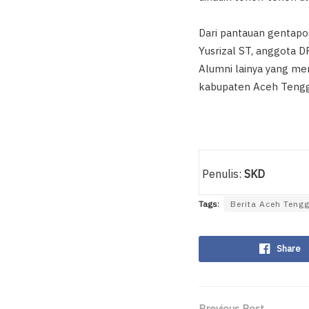
Dari pantauan gentapos
Yusrizal ST, anggota D
Alumni lainya yang men
kabupaten Aceh Tengg
Penulis:
SKD
Tags:
Berita Aceh Teng
Share
Previous Post