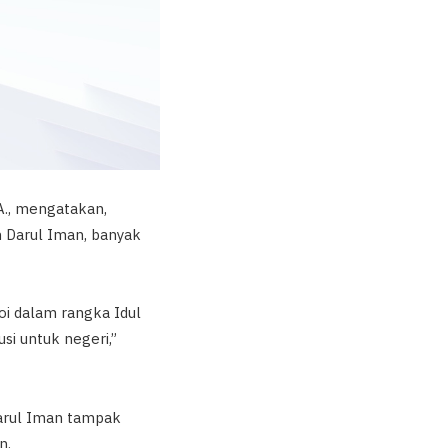
A., mengatakan,
n Darul Iman, banyak
hoi dalam rangka Idul
si untuk negeri,”
Darul Iman tampak
n.