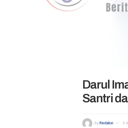
Darul Im
Santri da
by
Redaksi
3 A