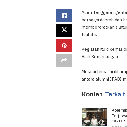
Aceh Tenggara : genta
berbagai daerah dan b
mempereratkan silatur
Idulfitri.
Kegiatan itu dikemas 
Raih Kemenangan’.
Melalui tema ini dih
antara alumni IPADI me
Konten
Terkait
Polemik
Terjawa
Fakta 