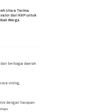
6
ceh Utara Terima
vator dari KKP untuk
mbak Warga
6
 dari berbagai daerah
cara voting,
umni dengan harapan
Iman.