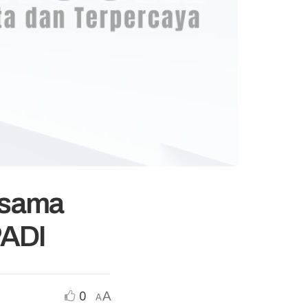
ersama
PADI
0
A
A