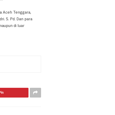
kda Aceh Tenggara,
ri. S. Pd. Dan para
maupun di luar
Pin