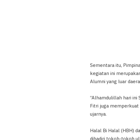
Sementara itu, Pimpin
kegiatan ini merupaka
Alumni yang luar daera
“Alhamdulillah hari in
Fitri juga memperkuat 
ujarnya.
Halal Bi Halal (HBH) 
dihadiri tokoh-tokoh 