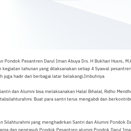
an Pondok Pesantren Darul Iman Abuya Drs. H Bukhari Husni., M.
n kegiatan tahunan yang dilaksanakan setiap 4 Syawal pesantre
h juga hadir dari berbagai latar belakangi.Imbuhnya
i Santri dan Alumni bisa melaksanakan Halal Bihalal, Ridho Merid
talisilahturahmi. Buat para santri terus mengabdi dan berkontribu
dan Silahturahmi yang menghadirkan Santri dan Alumni Pondok 
ulama dan pengasuh Pondok Pesantren alumni Pondok Darul Ima