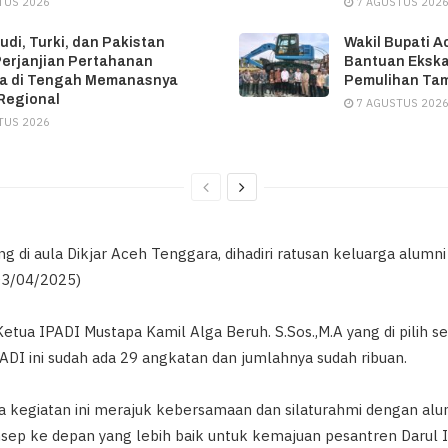
TUS 2026
7 AGUSTUS 202
udi, Turki, dan Pakistan
Wakil Bupati A
erjanjian Pertahanan
Bantuan Ekska
a di Tengah Memanasnya
Pemulihan Ta
 Regional
7 AGUSTUS 202
TUS 2026
ng di aula Dikjar Aceh Tenggara, dihadiri ratusan keluarga alumni
03/04/2025)
etua IPADI Mustapa Kamil Alga Beruh. S.Sos.,M.A yang di pilih se
DI ini sudah ada 29 angkatan dan jumlahnya sudah ribuan.
 kegiatan ini merajuk kebersamaan dan silaturahmi dengan al
ep ke depan yang lebih baik untuk kemajuan pesantren Darul 