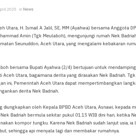
pril 2025
in
News
eh Utara, H. Ismail A Jalil, SE, MM (Ayahwa) bersama Anggota D
 Muhammad Amin (Tgk Meulaboh), mengunjungi rumah Nek Badria
matan Seunuddon, Aceh Utara, yang mengalami kebakaran ruma
boh bersama Bupati Ayahwa (2/4) bertujuan untuk mendamping
i Aceh Utara, bagaimana derita yang dirasakan Nek Badriah. Tg
an ini, Pemerintah Aceh Utara dapat mempertimbangkan langk
gankan derita Nek Badriah.
ng diungkapkan oleh Kepala BPBD Aceh Utara, Asnawi, kepada 
Nek Badriah bermula sekitar pukul 01.15 WIB dini hari, ketika N
an kompor tungku. Karena Nek Badriah sudah lanjut usia, ia 
ut, sehingga api menyala lagi dan membakar rumahnya.