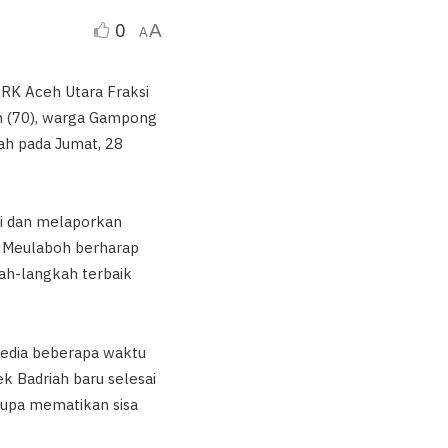
0
A
A
PRK Aceh Utara Fraksi
h (70), warga Gampong
h pada Jumat, 28
i dan melaporkan
k Meulaboh berharap
ah-langkah terbaik
media beberapa waktu
ek Badriah baru selesai
lupa mematikan sisa