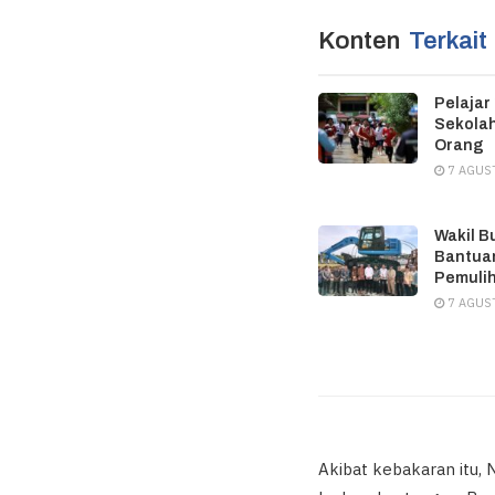
Konten
Terkait
Pelajar
Sekolah
Orang
7 AGUS
Wakil B
Bantuan
Pemuli
7 AGUS
Akibat kebakaran itu, 