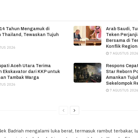
 14 Tahun Mengamuk di
Arab Saudi, Tu
 Thailand, Tewaskan Tujuh
Teken Perjanj
Bersama di T
Konflik Region
TUS 2026
7 AGUSTUS 202
upati Aceh Utara Terima
Respons Cepat
 Ekskavator dari KKP untuk
Star Reborn P
han Tambak Warga
Amankan Tujuh
Sekelompok R
TUS 2026
7 AGUSTUS 202
Nek Badriah mengalami luka berat, termasuk rambut terbakar, lu