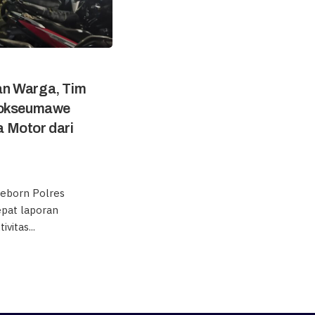
n Warga, Tim
hokseumawe
 Motor dari
eborn Polres
pat laporan
vitas...