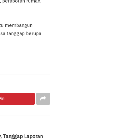
o, perabotan rumah,
antu membangun
asa tanggap berupa
Pin
y, Tanggap Laporan