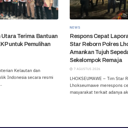
NEWS
h Utara Terima Bantuan
Respons Cepat Lapora
KKP untuk Pemulihan
Star Reborn Polres L
Amankan Tujuh Sepeda
Sekelompok Remaja
7 AGUSTUS 2026
erian Kelautan dan
lik Indonesia secara resmi
LHOKSEUMAWE – Tim Star R
.
Lhokseumawe merespons ce
masyarakat terkait adanya akti