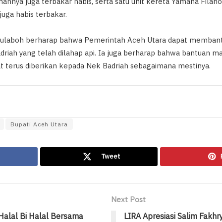
ahnya juga terbakar habis, serta satu unit kereta Yamaha Filan
juga habis terbakar.
Meulaboh berharap bahwa Pemerintah Aceh Utara dapat memb
riah yang telah dilahap api. Ia juga berharap bahwa bantuan m
 terus diberikan kepada Nek Badriah sebagaimana mestinya.
Bupati Aceh Utara
Tweet
Next Post
Halal Bi Halal Bersama
LIRA Apresiasi Salim Fakhr