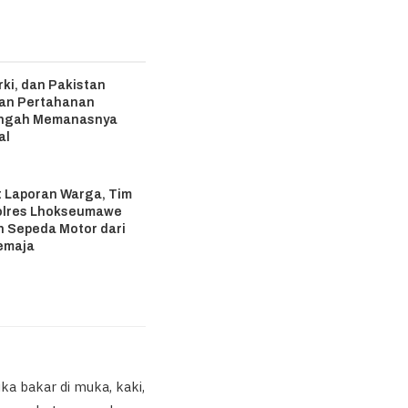
rki, dan Pakistan
ian Pertahanan
engah Memanasnya
al
6
 Laporan Warga, Tim
olres Lhokseumawe
 Sepeda Motor dari
emaja
6
ka bakar di muka, kaki,