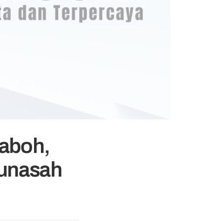
aboh,
eunasah