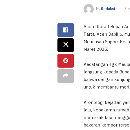
by
Redaksi
3 A
Aceh Utara I Bupati Ac
Partai Aceh Dapil 6,
Meunasah Sagoe, Keca
Maret 2025.
Kedatangan Tgk Meula
langsung kepada Bupat
bahwa dengan kunjung
untuk membantu merin
Kronologi kejadian ya
lalu, kebakaran rumah 
memasak kue menggunak
bakaran kompor terseb