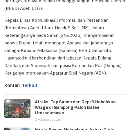
bertugas di bawah Badan Penanggulangan Bencana Daerah
(BPBD) Aceh Utara.
Kepala Dinas Komunikasi, Informasi dan Persandian
(Kominfosa) Aceh Utara, Halidi, S.Sos., MM., dalam
keterangannya pada Senin (2/6/2025), menyampaikan
bahwa Bupati telah mencopot Asnawi dari jabatannya
sebagai Kepala Pelaksana (Kalaksa) BPBD. Selain itu,
Hasanuddin diberhentikan dari jabatan Kepala Bidang
Damkar, dan Alamsyah dari posisi Komandan Pos (Danpos).
Ketiganya merupakan Aparatur Sipil Negara (ASN).
Konten
Terkait
Atraksi Top Saboh dan Rapa’i Hebohkan
Warga di Gampong Paloh Batee
Lhokseumawe
9 AGUSTUS 2026
Harga Semen Melambung, Azhari Cage