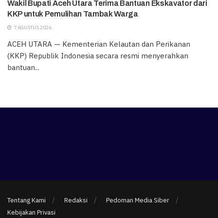
Wakil Bupati Aceh Utara Terima Bantuan Ekskavator dari
KKP untuk Pemulihan Tambak Warga
7 AGUSTUS 2026
ACEH UTARA — Kementerian Kelautan dan Perikanan
(KKP) Republik Indonesia secara resmi menyerahkan
bantuan...
Tentang Kami
Redaksi
Pedoman Media Siber
Kebijakan Privasi