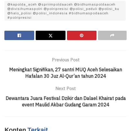
@kapolda_aceh @spriimpoldaaceh @bidhumaspoldaaceh
@divisihumaspolri @polripresisi @polisi_peduli @polisi_ku
@halo_polisi @polisi_indonesia #bidhumaspodaaceh
#polripresisi
Previous Post
Meningkat Signifikan, 27 santri MUQ Aceh Selesaikan
Hafalan 30 Juz Al-Qur’an tahun 2024
Next Post
Dewantara Juara Festival Dzikir dan Dalael Khairat pada
event Maulid Akbar Gudang Garam 2024
Konten
Terkait