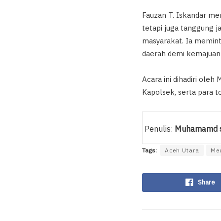
Fauzan T. Iskandar me
tetapi juga tanggung j
masyarakat. Ia memint
daerah demi kemajuan
Acara ini dihadiri ole
Kapolsek, serta para 
Penulis:
Muhamamd s
Tags:
Aceh Utara
Me
Share