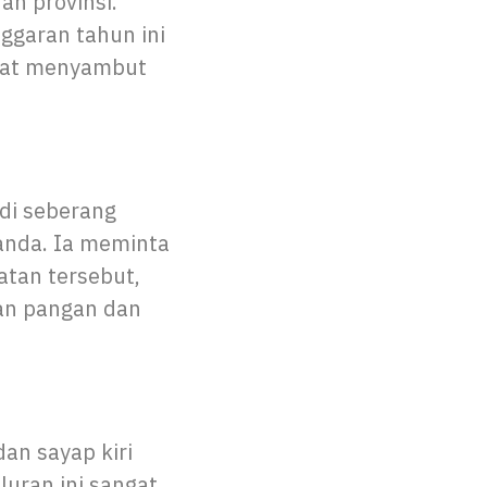
an provinsi.
ggaran tahun ini
aat menyambut
di seberang
anda. Ia meminta
tan tersebut,
an pangan dan
an sayap kiri
luran ini sangat