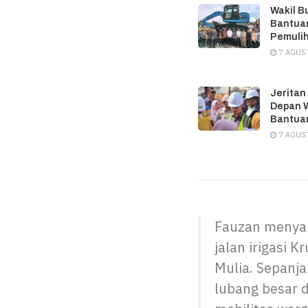
Wakil B
Bantuan
Pemuli
7 AGUS
Jeritan
Depan W
Bantuan
7 AGUS
Fauzan menya
jalan irigasi
Mulia. Sepanj
lubang besar 