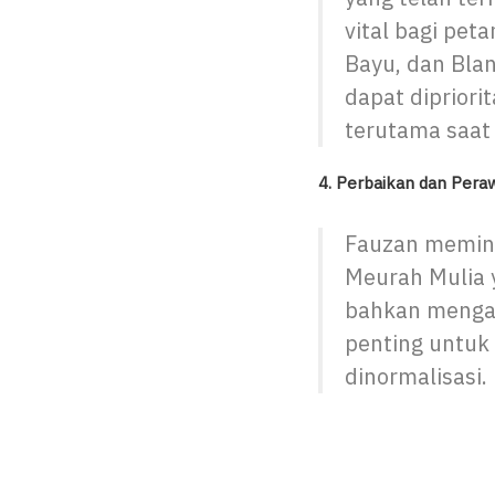
vital bagi pet
Bayu, dan Bla
dapat dipriori
terutama saat
4
. Perbaikan dan Pera
Fauzan memint
Meurah Mulia y
bahkan mengala
penting untuk
dinormalisasi.