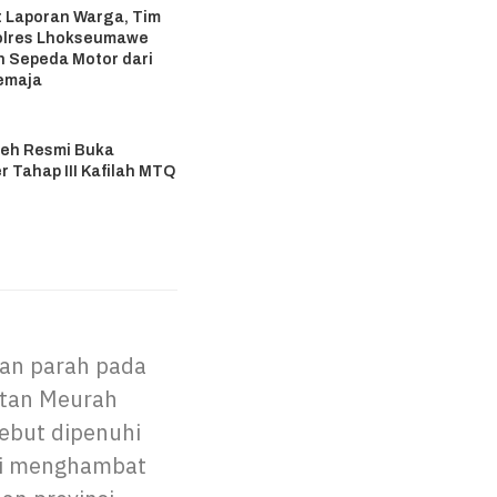
 Laporan Warga, Tim
olres Lhokseumawe
 Sepeda Motor dari
emaja
6
eh Resmi Buka
r Tahap III Kafilah MTQ
6
an parah pada
atan Meurah
sebut dipenuhi
ini menghambat