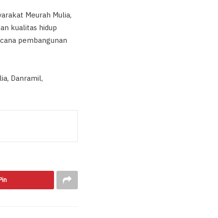
arakat Meurah Mulia,
an kualitas hidup
rencana pembangunan
ia, Danramil,
Pin