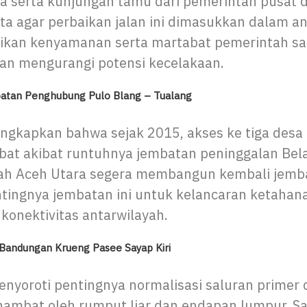
a serta kunjungan tamu dari pemerintah pusat d
a agar perbaikan jalan ini dimasukkan dalam an
ikan kenyamanan serta martabat pemerintah s
an mengurangi potensi kecelakaan.
tan Penghubung Pulo Blang – Tualang
gkapkan bahwa sejak 2015, akses ke tiga desa 
bat akibat runtuhnya jembatan peninggalan Bel
ah Aceh Utara segera membangun kembali jemba
tingnya jembatan ini untuk kelancaran ketahan
konektivitas antarwilayah.
n Bandungan Krueng Pasee Sayap Kiri
nyoroti pentingnya normalisasi saluran primer d
hambat oleh rumput liar dan endapan lumpur. Sa