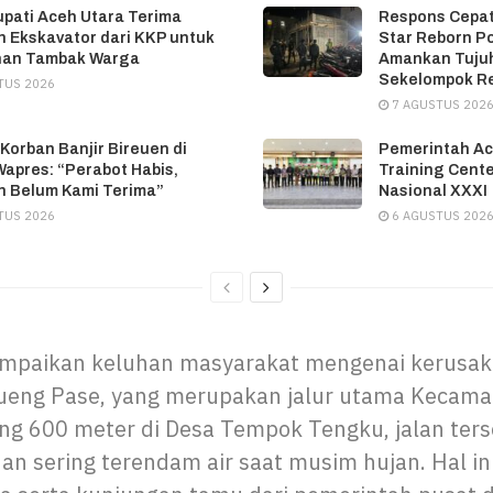
upati Aceh Utara Terima
Respons Cepat
 Ekskavator dari KKP untuk
Star Reborn P
han Tambak Warga
Amankan Tujuh
Sekelompok R
TUS 2026
7 AGUSTUS 202
 Korban Banjir Bireuen di
Pemerintah Ac
apres: “Perabot Habis,
Training Cente
 Belum Kami Terima”
Nasional XXXI
TUS 2026
6 AGUSTUS 202
mpaikan keluhan masyarakat mengenai kerusak
 Krueng Pase, yang merupakan jalur utama Kecam
ang 600 meter di Desa Tempok Tengku, jalan ter
dan sering terendam air saat musim hujan. Hal 