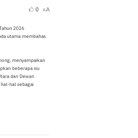
0
A
A
 Tahun 2026
genda utama membahas
Tunong, menyampaikan
pkan beberapa isu
Utara dan Dewan
hal-hal sebagai