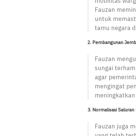
mobilitas warg
Fauzan memint
untuk memast
tamu negara d
2. Pembangunan Jemba
Fauzan mengun
sungai terham
agar pemerint
mengingat pen
meningkatkan 
3. Normalisasi Salura
Fauzan juga me
yang telah ter