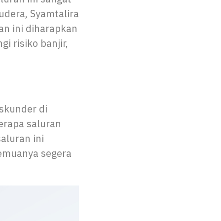
udera, Syamtalira
n ini diharapkan
 risiko banjir,
skunder di
erapa saluran
aluran ini
semuanya segera