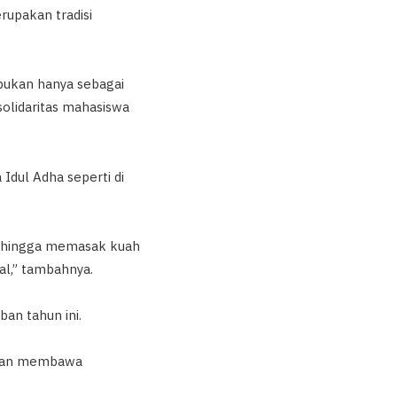
rupakan tradisi
 bukan hanya sebagai
olidaritas mahasiswa
dul Adha seperti di
a hingga memasak kuah
al,” tambahnya.
an tahun ini.
h dan membawa