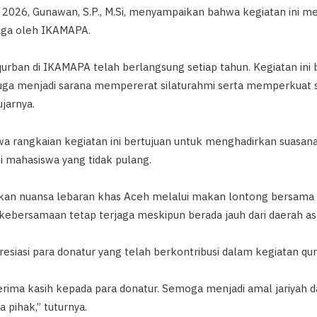
026, Gunawan, S.P., M.Si, menyampaikan bahwa kegiatan ini me
jaga oleh IKAMAPA.
i qurban di IKAMAPA telah berlangsung setiap tahun. Kegiatan ini
 juga menjadi sarana mempererat silaturahmi serta memperkuat s
ujarnya.
rangkaian kegiatan ini bertujuan untuk menghadirkan suasana I
 mahasiswa yang tidak pulang.
rkan nuansa lebaran khas Aceh melalui makan lontong bersam
kebersamaan tetap terjaga meskipun berada jauh dari daerah as
iasi para donatur yang telah berkontribusi dalam kegiatan qurb
rima kasih kepada para donatur. Semoga menjadi amal jariya
pihak,” tuturnya.