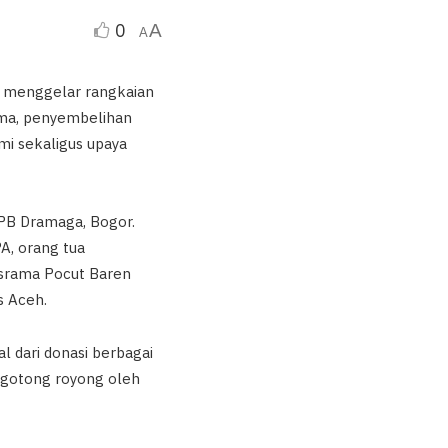
0
A
A
r menggelar rangkaian
sama, penyembelihan
mi sekaligus upaya
IPB Dramaga, Bogor.
PA, orang tua
Asrama Pocut Baren
s Aceh.
 dari donasi berbagai
 gotong royong oleh