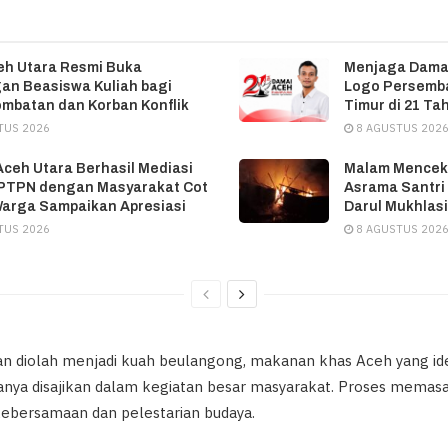
eh Utara Resmi Buka
‎Menjaga Dama
an Beasiswa Kuliah bagi
Logo Persemb
mbatan dan Korban Konflik
Timur di 21 T
TUS 2026
8 AGUSTUS 202
Aceh Utara Berhasil Mediasi
Malam Menceka
 PTPN dengan Masyarakat Cot
Asrama Santri
Warga Sampaikan Apresiasi
Darul Mukhlasi
TUS 2026
8 AGUSTUS 202
n diolah menjadi kuah beulangong, makanan khas Aceh yang id
nya disajikan dalam kegiatan besar masyarakat. Proses memas
ebersamaan dan pelestarian budaya.