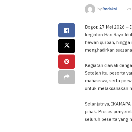
by
Redaksi
28
Bogor, 27 Mei 2026 –
kegiatan Hari Raya Idu
hewan qurban, hingga 
menghadirkan suasana
Kegiatan diawali deng
Setelah itu, peserta y
mahasiswa, serta perw
untuk melaksanakan ma
Selanjutnya, IKAMAPA 
pihak. Proses penyemb
seluruh peserta yang ha