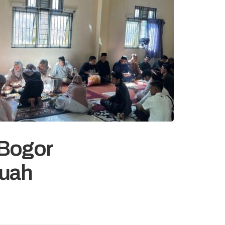
 Bogor
Kuah