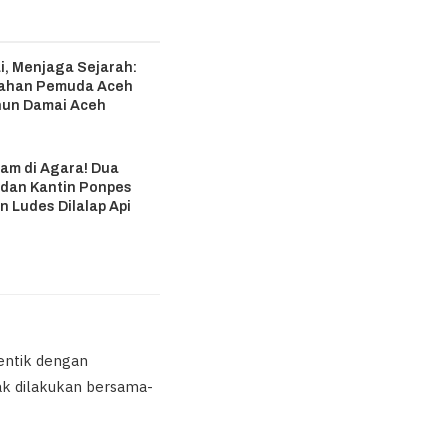
i, Menjaga Sejarah:
ahan Pemuda Aceh
ahun Damai Aceh
6
m di Agara! Dua
 dan Kantin Ponpes
n Ludes Dilalap Api
6
entik dengan
ak dilakukan bersama-