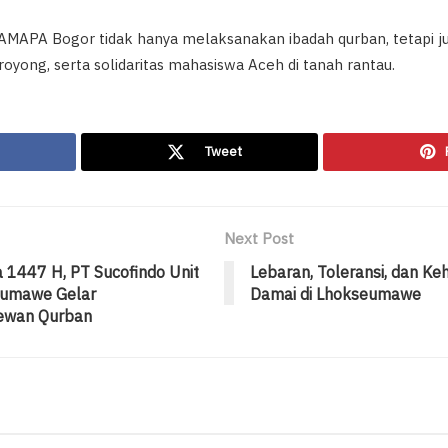
IKAMAPA Bogor tidak hanya melaksanakan ibadah qurban, tetapi 
yong, serta solidaritas mahasiswa Aceh di tanah rantau.
Tweet
Next Post
 1447 H, PT Sucofindo Unit
Lebaran, Toleransi, dan Ke
eumawe Gelar
Damai di Lhokseumawe
ewan Qurban