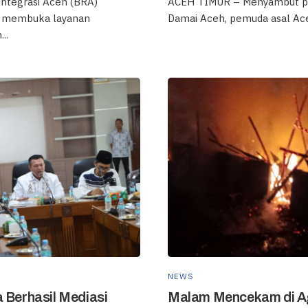
integrasi Aceh (BRA)
‎ACEH TIMUR – Menyambut p
a membuka layanan
Damai Aceh, pemuda asal Aceh
..
NEWS
 Berhasil Mediasi
Malam Mencekam di A