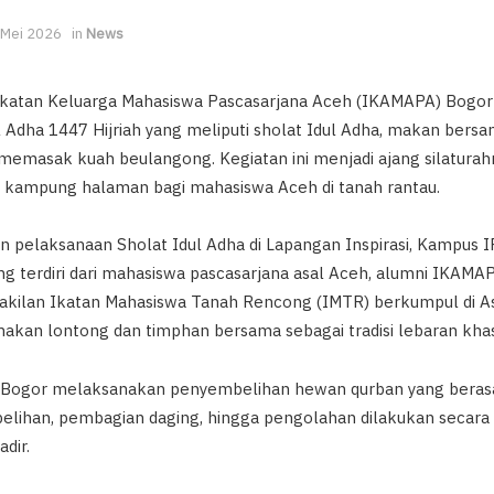
 Mei 2026
in
News
 Ikatan Keluarga Mahasiswa Pascasarjana Aceh (IKAMAPA) Bogo
l Adha 1447 Hijriah yang meliputi sholat Idul Adha, makan ber
memasak kuah beulangong. Kegiatan ini menjadi ajang silaturah
 kampung halaman bagi mahasiswa Aceh di tanah rantau.
an pelaksanaan Sholat Idul Adha di Lapangan Inspirasi, Kampus 
ang terdiri dari mahasiswa pascasarjana asal Aceh, alumni IKAMA
akilan Ikatan Mahasiswa Tanah Rencong (IMTR) berkumpul di 
kan lontong dan timphan bersama sebagai tradisi lebaran kha
Bogor melaksanakan penyembelihan hewan qurban yang berasal
elihan, pembagian daging, hingga pengolahan dilakukan secara
dir.