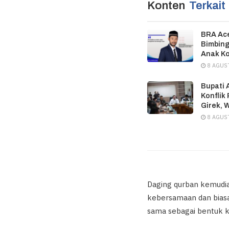
Konten
Terkait
BRA Ac
Bimbing
Anak Ko
8 AGUS
Bupati 
Konflik
Girek, 
8 AGUS
Daging qurban kemudia
kebersamaan dan biasa
sama sebagai bentuk k