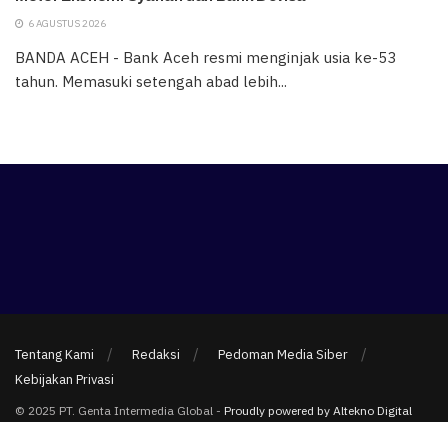
6 AGUSTUS 2026
BANDA ACEH - Bank Aceh resmi menginjak usia ke-53
tahun. Memasuki setengah abad lebih...
Tentang Kami
Redaksi
Pedoman Media Siber
Kebijakan Privasi
© 2025 PT. Genta Intermedia Global -
Proudly powered by Altekno Digital
Multimedia
.