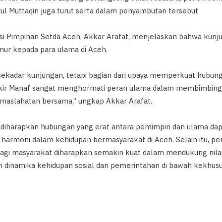
ul Muttaqin juga turut serta dalam penyambutan tersebut
asi Pimpinan Setda Aceh, Akkar Arafat, menjelaskan bahwa kunj
nur kepada para ulama di Aceh.
n sekadar kunjungan, tetapi bagian dari upaya memperkuat hubun
kir Manaf sangat menghormati peran ulama dalam membimbing u
kemaslahatan bersama,” ungkap Akkar Arafat.
, diharapkan hubungan yang erat antara pemimpin dan ulama dapa
harmoni dalam kehidupan bermasyarakat di Aceh. Selain itu, pe
bagi masyarakat diharapkan semakin kuat dalam mendukung nilai
 dinamika kehidupan sosial dan pemerintahan di bawah kekhusu