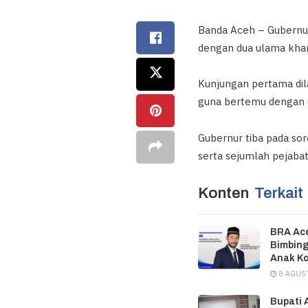
Banda Aceh – Gubernur
dengan dua ulama khar
Kunjungan pertama dil
guna bertemu dengan u
Gubernur tiba pada sor
serta sejumlah pejaba
Konten
Terkait
BRA Ac
Bimbing
Anak Ko
8 AGUS
Bupati 