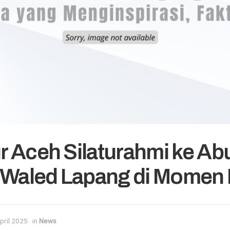
 Aceh Silaturahmi ke Ab
 Waled Lapang di Momen Id
pril 2025
in
News