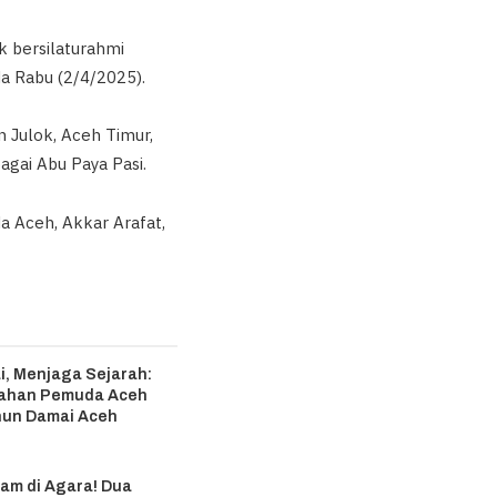
 bersilaturahmi
a Rabu (2/4/2025).
 Julok, Aceh Timur,
gai Abu Paya Pasi.
a Aceh, Akkar Arafat,
i, Menjaga Sejarah:
ahan Pemuda Aceh
ahun Damai Aceh
6
m di Agara! Dua