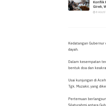
Konflik
Girek, 
8 AGUS
Kedatangan Gubernur d
dayah.
Dalam kesempatan ters
bentuk doa dan keakra
Usai kunjungan di Ace
Tgk. Muzakir, yang dik
Pertemuan berlangsun
Silaturahmi antara Gu