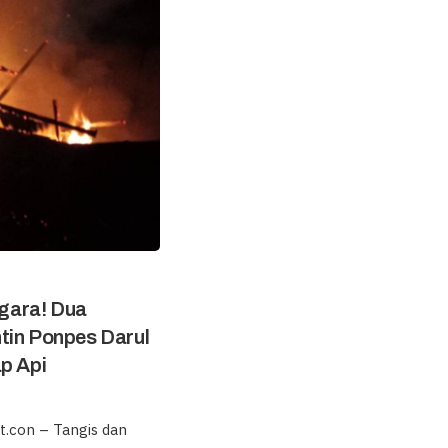
gara! Dua
tin Ponpes Darul
p Api
.con – Tangis dan