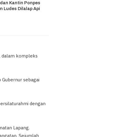
 dan Kantin Ponpes
n Ludes Dilalap Api
6
da dalam kompleks
p Gubernur sebagai
bersilaturahmi dengan
matan Lapang.
angatan. Sejumlah