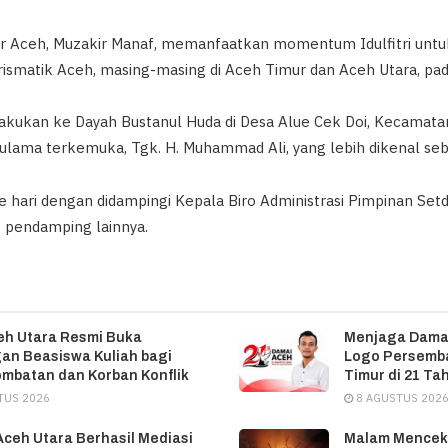
 Aceh, Muzakir Manaf, memanfaatkan momentum Idulfitri untuk
ismatik Aceh, masing-masing di Aceh Timur dan Aceh Utara, pad
akukan ke Dayah Bustanul Huda di Desa Alue Cek Doi, Kecamatan
lama terkemuka, Tgk. H. Muhammad Ali, yang lebih dikenal seba
e hari dengan didampingi Kepala Biro Administrasi Pimpinan Setd
t pendamping lainnya.
eh Utara Resmi Buka
‎Menjaga Dama
an Beasiswa Kuliah bagi
Logo Persemb
mbatan dan Korban Konflik
Timur di 21 T
TUS 2026
8 AGUSTUS 202
Aceh Utara Berhasil Mediasi
Malam Menceka