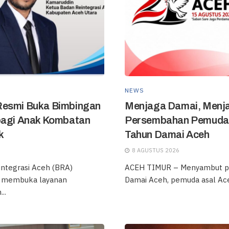
NEWS
Resmi Buka Bimbingan
‎Menjaga Damai, Menj
bagi Anak Kombatan
Persembahan Pemuda A
k
Tahun Damai Aceh
8 AGUSTUS 2026
integrasi Aceh (BRA)
‎ACEH TIMUR – Menyambut p
a membuka layanan
Damai Aceh, pemuda asal Aceh
..