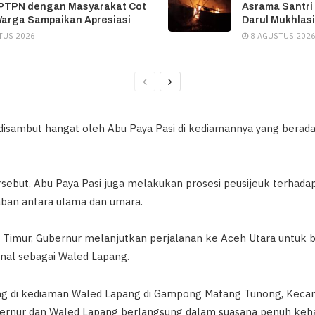
 PTPN dengan Masyarakat Cot
Asrama Santri
Warga Sampaikan Apresiasi
Darul Mukhlasi
TUS 2026
8 AGUSTUS 202
isambut hangat oleh Abu Paya Pasi di kediamannya yang bera
ebut, Abu Paya Pasi juga melakukan prosesi peusijeuk terhada
ban antara ulama dan umara.
h Timur, Gubernur melanjutkan perjalanan ke Aceh Utara untuk 
enal sebagai Waled Lapang.
g di kediaman Waled Lapang di Gampong Matang Tunong, Keca
bernur dan Waled Lapang berlangsung dalam suasana penuh keh