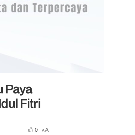
u Paya
ul Fitri
0
A
A