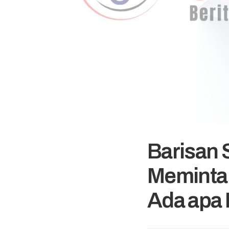
Barisan
Meminta 
Ada apa D