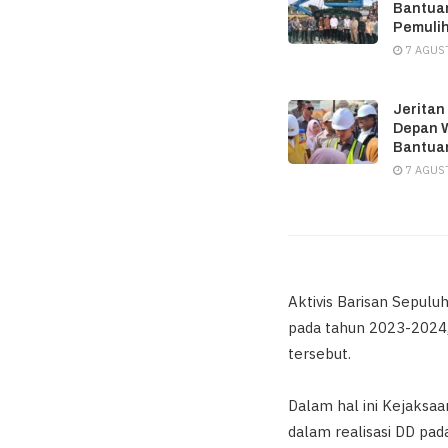
Bantuan
Pemuli
7 AGUS
Jeritan
Depan W
Bantuan
7 AGUS
Aktivis Barisan Sepul
pada tahun 2023-2024,
tersebut.
Dalam hal ini Kejaksa
dalam realisasi DD pad