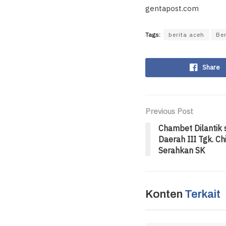
gentapost.com
Tags:
berita aceh
Be
Share
Previous Post
Chambet Dilantik
Daerah III Tgk. C
Serahkan SK
Konten
Terkait