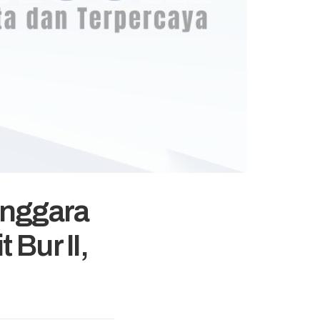
enggara
Bur II,