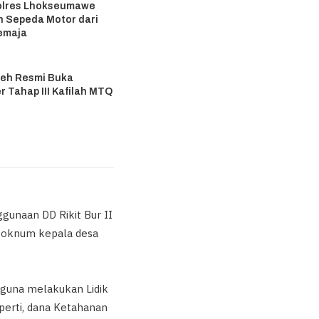
olres Lhokseumawe
 Sepeda Motor dari
emaja
6
eh Resmi Buka
r Tahap III Kafilah MTQ
6
gunaan DD Rikit Bur II
h oknum kepala desa
guna melakukan Lidik
eperti, dana Ketahanan