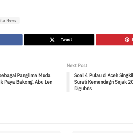
rita News
Tweet
Next Post
 sebagai Panglima Muda
Soal 4 Pulau di Aceh Singki
hik Paya Bakong, Abu Len
Surati Kemendagri Sejak 
Digubris