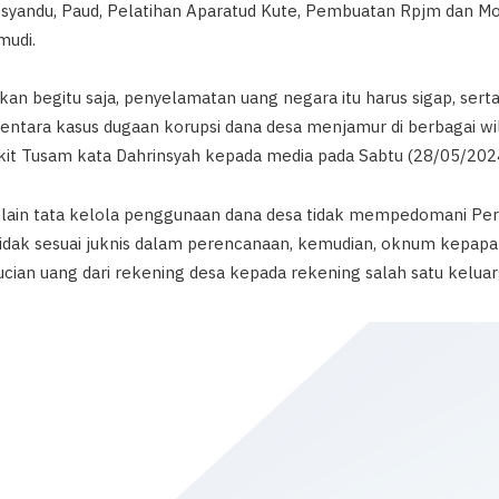
syandu, Paud, Pelatihan Aparatud Kute, Pembuatan Rpjm dan Mo
mudi.
iarkan begitu saja, penyelamatan uang negara itu harus sigap, ser
entara kasus dugaan korupsi dana desa menjamur di berbagai wi
it Tusam kata Dahrinsyah kepada media pada Sabtu (28/05/2024
elain tata kelola penggunaan dana desa tidak mempedomani Perm
 tidak sesuai juknis dalam perencanaan, kemudian, oknum kepap
ucian uang dari rekening desa kepada rekening salah satu kelua