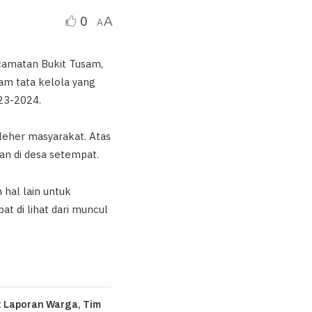
0
A
A
ecamatan Bukit Tusam,
am tata kelola yang
023-2024.
leher masyarakat. Atas
an di desa setempat.
hal lain untuk
at di lihat dari muncul
 Laporan Warga, Tim