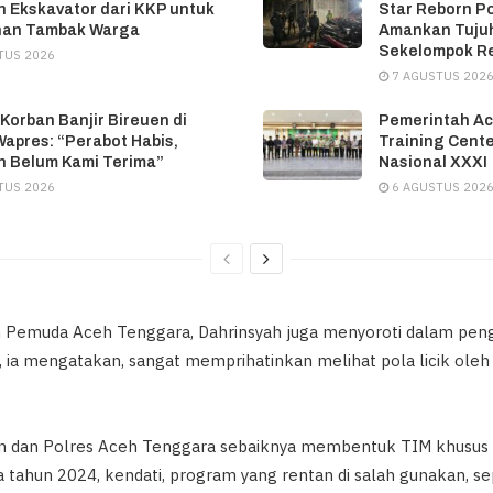
 Ekskavator dari KKP untuk
Star Reborn P
han Tambak Warga
Amankan Tujuh
Sekelompok R
TUS 2026
7 AGUSTUS 202
 Korban Banjir Bireuen di
Pemerintah Ac
apres: “Perabot Habis,
Training Cente
 Belum Kami Terima”
Nasional XXXI
TUS 2026
6 AGUSTUS 202
uh Pemuda Aceh Tenggara, Dahrinsyah juga menyoroti dalam peng
 ia mengatakan, sangat memprihatinkan melihat pola licik ole
an dan Polres Aceh Tenggara sebaiknya membentuk TIM khusus 
a tahun 2024, kendati, program yang rentan di salah gunakan, s