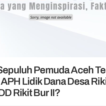
 Sepuluh Pemuda Aceh T
APH Lidik Dana Desa Rikit 
D Rikit Bur II?