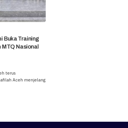
i Buka Training
ah MTQ Nasional
eh terus
Kafilah Aceh menjelang