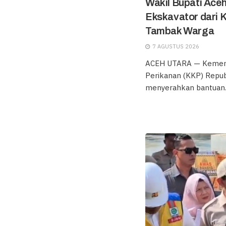
Wakil Bupati Ace
Ekskavator dari 
Tambak Warga
7 AGUSTUS 2026
ACEH UTARA — Kement
Perikanan (KKP) Repub
menyerahkan bantuan..