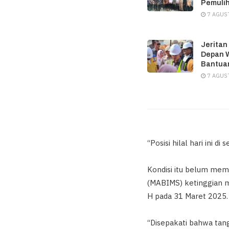
Pemuli
7 AGUS
Jeritan
Depan W
Bantuan
7 AGUS
“Posisi hilal hari ini d
Kondisi itu belum meme
(MABIMS) ketinggian m
H pada 31 Maret 2025.
“Disepakati bahwa tang