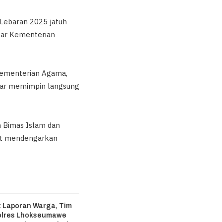
 Lebaran 2025 jatuh
elar Kementerian
r Kementerian Agama,
Umar memimpin langsung
en Bimas Islam dan
bat mendengarkan
 Laporan Warga, Tim
olres Lhokseumawe