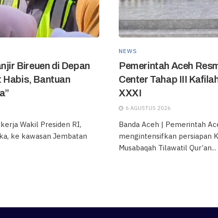
NEWS
njir Bireuen di Depan
Pemerintah Aceh Resm
 Habis, Bantuan
Center Tahap III Kafil
a”
XXXI
6 AGUSTUS 2026
erja Wakil Presiden RI,
Banda Aceh | Pemerintah Ac
ka, ke kawasan Jembatan
mengintensifkan persiapan 
Musabaqah Tilawatil Qur’an...