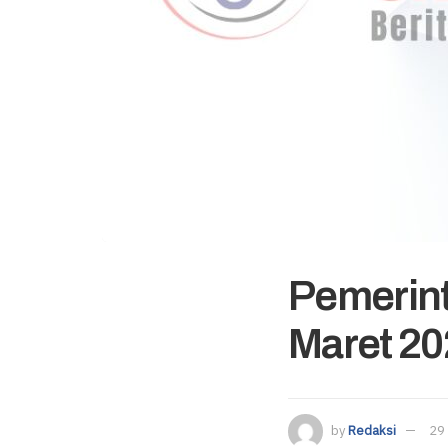
Pemerint
Maret 202
by
Redaksi
29