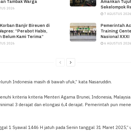
han Tambak Warga
Amankan Tujuh
Sekelompok R
TUS 2026
7 AGUSTUS 202
 Korban Banjir Bireuen di
Pemerintah Ac
apres: “Perabot Habis,
Training Cente
 Belum Kami Terima”
Nasional XXXI
TUS 2026
6 AGUSTUS 202
i seluruh Indonesia masih di bawah ufuk,” kata Nasaruddin.
nuhi kriteria kriteria Menteri Agama Brunei, Indonesia, Malaysi
inimal 3 derajat dan elongasi 6,4 derajat. Pemerintah pun men
gal 1 Syawal 1446 H jatuh pada Senin tanggal 31 Maret 2025,” u