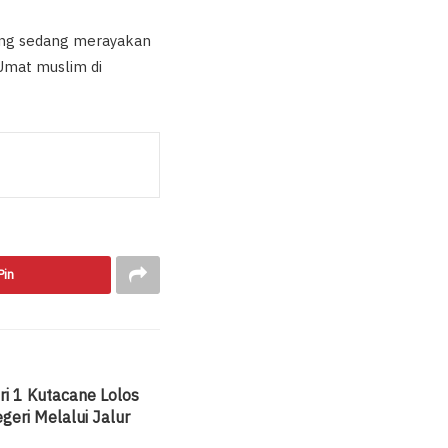
yang sedang merayakan
Umat muslim di
Pin
i 1 Kutacane Lolos
geri Melalui Jalur