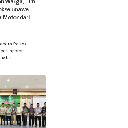
n Warga, Tim
hokseumawe
 Motor dari
eborn Polres
pat laporan
vitas...