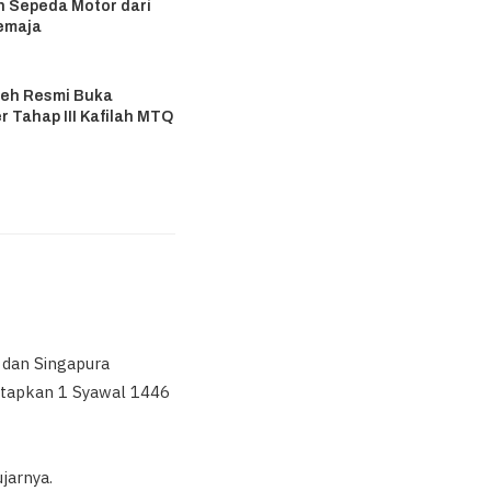
 Sepeda Motor dari
emaja
6
eh Resmi Buka
r Tahap III Kafilah MTQ
6
a dan Singapura
etapkan 1 Syawal 1446
jarnya.