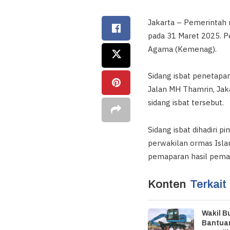
Jakarta – Pemerintah r
pada 31 Maret 2025. Pe
Agama (Kemenag).
Sidang isbat penetapan
Jalan MH Thamrin, Jak
sidang isbat tersebut.
Sidang isbat dihadiri 
perwakilan ormas Isla
pemaparan hasil peman
Konten
Terkait
Wakil B
Bantuan