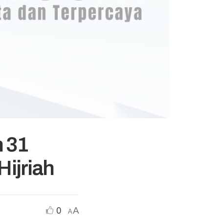
 31
Hijriah
0
A
A